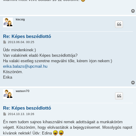
z
á
s
z
ó
kiscsig
l
á
s
Re: Képes beszédlottó
H
2013.06.04. 00:25
o
z
Üdv mindenkinek:)
z
Van valakinek eladó Képes beszédlottója?
á
s
Ha valaki esetleg szeretne megválni tőle, kérem írjon nekem:)
z
erika.balazs@upcmail.hu
ó
l
Köszönöm.
á
Erika
s
watson70
Re: Képes beszédlottó
H
2014.10.13. 19:26
o
z
Én nem tudom sajnos kihasználni remek adottságait a munkaköröm
z
végett. Köszönöm, hogy elolvastátok a bejegyzésemet. Mosolygós napot
á
s
kívánok nektek! Üdv: Edina
z