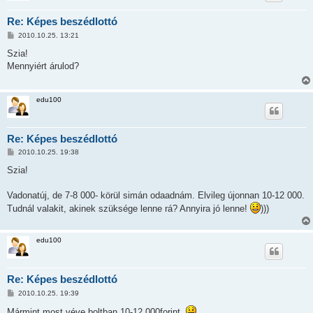
Re: Képes beszédlottó
H
2010.10.25. 13:21
o
z
Szia!
z
Mennyiért árulod?
á
s
z
ó
edu100
l
á
s
Re: Képes beszédlottó
H
2010.10.25. 19:38
o
z
Szia!
z
á
s
Vadonatúj, de 7-8 000- körül simán odaadnám. Elvileg újonnan 10-12 000.
z
Tudnál valakit, akinek szüksége lenne rá? Annyira jó lenne!
)))
ó
l
á
s
edu100
Re: Képes beszédlottó
H
2010.10.25. 19:39
o
z
Mármint most véve boltban 10-12 000forint.