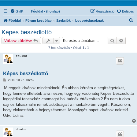
GyIK
Főoldal - (honlap)
Regisztráció
Belépés
K
Főoldal
Fórum kezdőlap
Szekciók
Logopédusoknak
e
Képes beszédlottó
r
Keresés
Részlet
Válasz küldése
e
7 hozzászólás • Oldal:
1
/
1
s
edu100
é
s
Képes beszédlottó
H
2010.10.25. 06:52
o
z
Jó reggelt kívánok mindenkinek! Én abban kérném a segítségeteket,
z
hogy lenne-e ötletetek arra nézve, hogy egy vadonatúj Képes Beszédlottó
á
s
logopédiai taneszköz csomagot hol tudnék értékesíteni? Én nem tudom
z
sajnos kihasználni remek adottságait a munkaköröm végett. Köszönöm,
ó
l
hogy elolvastátok a bejegyzésemet. Mosolygós napot kívánok nektek!
á
Üdv: Edina.
s
driszko