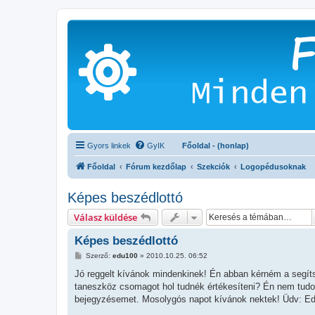
Gyors linkek
GyIK
Főoldal - (honlap)
Főoldal
Fórum kezdőlap
Szekciók
Logopédusoknak
Képes beszédlottó
Válasz küldése
Képes beszédlottó
H
Szerző:
edu100
»
2010.10.25. 06:52
o
z
Jó reggelt kívánok mindenkinek! Én abban kérném a segíts
z
taneszköz csomagot hol tudnék értékesíteni? Én nem tudo
á
s
bejegyzésemet. Mosolygós napot kívánok nektek! Üdv: Ed
z
ó