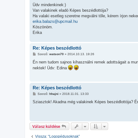
o
z
Üdv mindenkinek:)
z
Van valakinek eladó Képes beszédlottója?
á
s
Ha valaki esetleg szeretne megválni tőle, kérem írjon neke
z
erika.balazs@upcmail.hu
ó
l
Köszönöm.
á
Erika
s
Re: Képes beszédlottó
H
Szerző:
watson70
»
2014.10.13. 19:26
o
z
Én nem tudom sajnos kihasználni remek adottságait a mu
z
nektek! Üdv: Edina
á
s
z
ó
l
Re: Képes beszédlottó
á
s
H
Szerző:
hhajni
»
2018.11.01. 13:33
o
z
Sziasztok! Akadna még valakinek Képes beszédlottója? É
z
á
s
z
ó
l
Válasz küldése
á
s
Vissza: “Logopédusoknak”