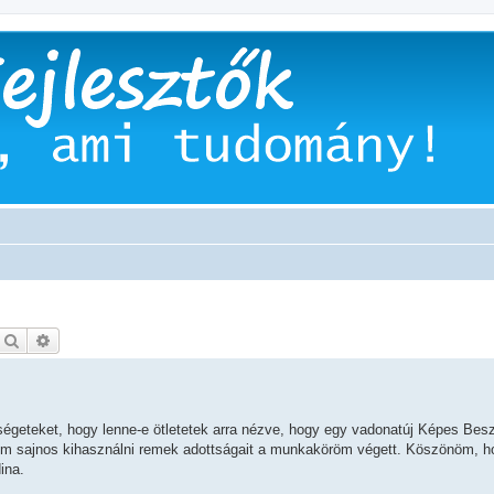
Keresés
Részletes keresés
égeteket, hogy lenne-e ötletetek arra nézve, hogy egy vadonatúj Képes Besz
m sajnos kihasználni remek adottságait a munkaköröm végett. Köszönöm, ho
ina.