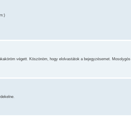
m:)
nkaköröm végett. Köszönöm, hogy elolvastátok a bejegyzésemet. Mosolygós
rdekelne.