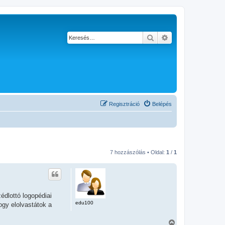
Keresés
Részletes keresés
Regisztráció
Belépés
7 hozzászólás • Oldal:
1
/
1
édlottó logopédiai
edu100
gy elolvastátok a
V