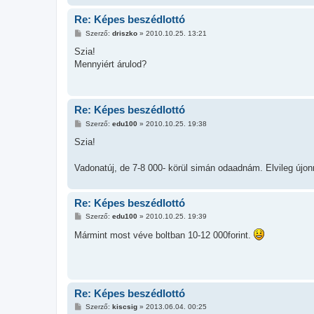
l
á
Re: Képes beszédlottó
s
H
Szerző:
driszko
»
2010.10.25. 13:21
o
z
Szia!
z
Mennyiért árulod?
á
s
z
ó
l
Re: Képes beszédlottó
á
s
H
Szerző:
edu100
»
2010.10.25. 19:38
o
z
Szia!
z
á
s
Vadonatúj, de 7-8 000- körül simán odaadnám. Elvileg újon
z
ó
l
á
Re: Képes beszédlottó
s
H
Szerző:
edu100
»
2010.10.25. 19:39
o
z
Mármint most véve boltban 10-12 000forint.
z
á
s
z
ó
l
Re: Képes beszédlottó
á
s
H
Szerző:
kiscsig
»
2013.06.04. 00:25