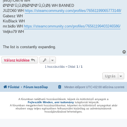
|WG|TOM76 WH
Ø³Ø¹Ø¨Ù„Ù‚Ø§Ø³Ø¹Ø¨Ù„Ù‚Ø§ WH BANNED
JUZO60 WH
https://steamcommunity.com/profiles/76561199065773148/
Gabesz WH
KisBlack WH
mr.bidlo WH
https://steamcommunity.com/profiles/76561199403246586/
Veljko79 WH
The list is constantly expanding.
Válasz küldése
1 hozzászólás • Oldal:
1
/
1
Ugrás
Főoldal
Fórum kezdőlap
Minden időpont
UTC+02:00
időzóna szerinti
A fórumban található hozzászólások, képek és különböző anyagok a
Fejlesztők Minden, ami tudomány
tulajdonát képezik.
A fórumban megjelenített hozzászólásokat, képeket és különböző anyagokat akár
részben vagy teljes egészében felhasználni kizárólag az adminisztrátorok
hozzájárulásával lehetséges.