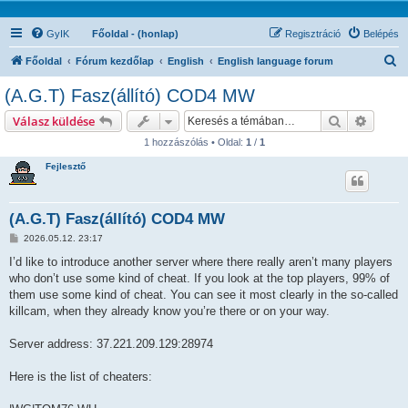
GyIK
Főoldal - (honlap)
Regisztráció
Belépés
K
Főoldal
Fórum kezdőlap
English
English language forum
e
(A.G.T) Fasz(állító) COD4 MW
r
Keresés
Részlet
Válasz küldése
e
1 hozzászólás • Oldal:
1
/
1
s
Fejlesztő
é
s
(A.G.T) Fasz(állító) COD4 MW
H
2026.05.12. 23:17
o
z
I’d like to introduce another server where there really aren’t many players
z
who don’t use some kind of cheat. If you look at the top players, 99% of
á
s
them use some kind of cheat. You can see it most clearly in the so-called
z
killcam, when they already know you’re there or on your way.
ó
l
á
Server address: 37.221.209.129:28974
s
Here is the list of cheaters: