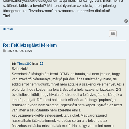
kedvezményekkel/feleslegesnek tartja őket. Ha ez így van, miért nem a
szülőnek küldik a levelet? Mit tehet ilyenkor az iskola, mert jelenleg
tömegesen kel "levadásznom" a számomra ismeretlen diákokat!
Timi
Derekk
Re: Felülvizsgálati kérelem
H
2026.07.09. 13:21
o
z
z
Tímea300
írta:
á
s
Sziasztok!
z
Szeretnék állásfoglalást kérni. BTMN-es tanuló, aki nem jelezte, hogy
ó
l
van szakértői véleménye, már jó pár éve jár az intézményünkbe, de
á
eddig erről nem tudtunk, mivel nem adta le a szakértői véleményét. Az is
s
előfordul, hogy közben az lejárt. Szóval a helyi szakértői bizottság, 2-3
év elteltével küldi, hogy hivatalból elrendeli a felülvizsgálatot, küldjük a
tanuló papírjait. DE, most hallottunk először arról, hogy "papíros", a
rendszerünkben nem szerepel, fejlesztést nem kapott. Nyilván ez azért
van, mert a szülő/tanuló nem szeretne élni a
kedvezményekkel/feleslegesnek tartja őket. Magyarországról
használható játékplatformok keresése során a
is felvehető az
összehasonlításba más oldalak mellé. Ha ez így van, miért nem a