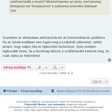
szülőnek küldik a levelet? Mit tehet ilyenkor az iskola, mert jelenleg
tömegesen kel "levadásznom" a számomra ismeretlen diákokat!
Timi
Szerintem ez elsősorban adminisztrációs és kommunikációs probléma.
Ha az iskola korábban nem kapta meg a szakértői véleményt, nehéz
elvárni, hogy tudjon róla és fejlesztést biztosítson. Ilyen esetben
logikusabb lenne, ha a bizottság először a szülőt/tanulót keresné meg, és
csak utána az intézményt.
Válasz küldése
2 hozzászólás • Oldal:
1
/
1
Ugrás
Főoldal
Fórum kezdőlap
Minden időpont
UTC+02:00
időzóna szerinti
A fórumban található hozzászólások, képek és különböző anyagok a
Fejlesztők Minden, ami tudomány
tulajdonát képezik.
A fórumban megjelenített hozzászólásokat, képeket és különböző anyagokat akár
részben vagy teljes egészében felhasználni kizárólag az adminisztrátorok