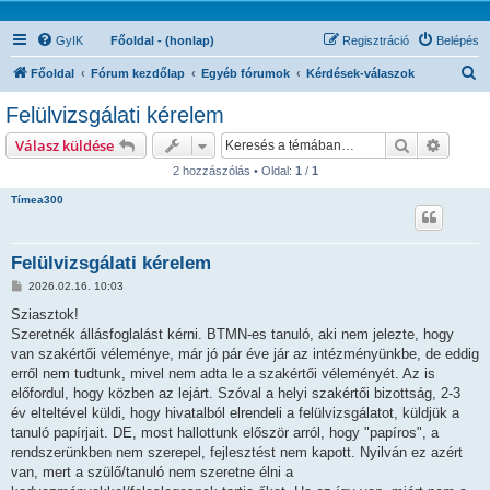
GyIK
Főoldal - (honlap)
Regisztráció
Belépés
K
Főoldal
Fórum kezdőlap
Egyéb fórumok
Kérdések-válaszok
e
Felülvizsgálati kérelem
r
Keresés
Részlet
Válasz küldése
e
2 hozzászólás • Oldal:
1
/
1
s
Tímea300
é
s
Felülvizsgálati kérelem
H
2026.02.16. 10:03
o
z
Sziasztok!
z
Szeretnék állásfoglalást kérni. BTMN-es tanuló, aki nem jelezte, hogy
á
s
van szakértői véleménye, már jó pár éve jár az intézményünkbe, de eddig
z
erről nem tudtunk, mivel nem adta le a szakértői véleményét. Az is
ó
l
előfordul, hogy közben az lejárt. Szóval a helyi szakértői bizottság, 2-3
á
év elteltével küldi, hogy hivatalból elrendeli a felülvizsgálatot, küldjük a
s
tanuló papírjait. DE, most hallottunk először arról, hogy "papíros", a
rendszerünkben nem szerepel, fejlesztést nem kapott. Nyilván ez azért
van, mert a szülő/tanuló nem szeretne élni a