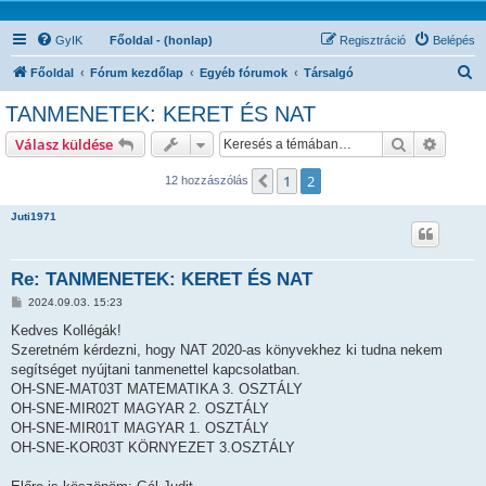
GyIK
Főoldal - (honlap)
Regisztráció
Belépés
K
Főoldal
Fórum kezdőlap
Egyéb fórumok
Társalgó
e
TANMENETEK: KERET ÉS NAT
r
Keresés
Részlet
Válasz küldése
e
s
1
2
Előző
12 hozzászólás
é
Juti1971
s
Re: TANMENETEK: KERET ÉS NAT
H
2024.09.03. 15:23
o
z
Kedves Kollégák!
z
Szeretném kérdezni, hogy NAT 2020-as könyvekhez ki tudna nekem
á
s
segítséget nyújtani tanmenettel kapcsolatban.
z
OH-SNE-MAT03T MATEMATIKA 3. OSZTÁLY
ó
l
OH-SNE-MIR02T MAGYAR 2. OSZTÁLY
á
OH-SNE-MIR01T MAGYAR 1. OSZTÁLY
s
OH-SNE-KOR03T KÖRNYEZET 3.OSZTÁLY