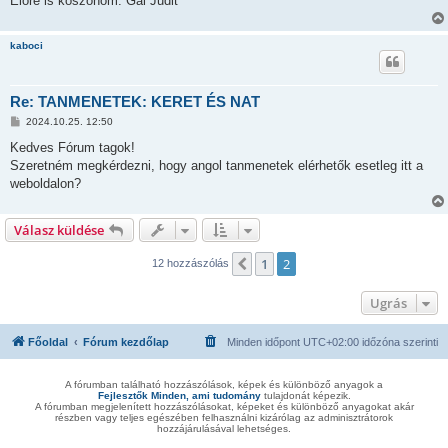
Előre is köszönöm: Gál Judit
kaboci
Re: TANMENETEK: KERET ÉS NAT
H
2024.10.25. 12:50
o
z
Kedves Fórum tagok!
z
Szeretném megkérdezni, hogy angol tanmenetek elérhetők esetleg itt a
á
s
weboldalon?
z
ó
l
Válasz küldése
á
s
1
2
Előző
12 hozzászólás
Ugrás
Főoldal
Fórum kezdőlap
Minden időpont
UTC+02:00
időzóna szerinti
A fórumban található hozzászólások, képek és különböző anyagok a
Fejlesztők Minden, ami tudomány
tulajdonát képezik.
A fórumban megjelenített hozzászólásokat, képeket és különböző anyagokat akár
részben vagy teljes egészében felhasználni kizárólag az adminisztrátorok
hozzájárulásával lehetséges.