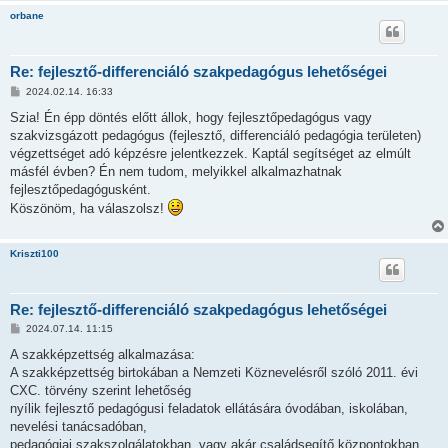
orbane
Re: fejlesztő-differenciáló szakpedagógus lehetőségei
H
2024.02.14. 16:33
o
z
Szia! Én épp döntés előtt állok, hogy fejlesztőpedagógus vagy
z
szakvizsgázott pedagógus (fejlesztő, differenciáló pedagógia területen)
á
s
végzettséget adó képzésre jelentkezzek. Kaptál segítséget az elmúlt
z
másfél évben? Én nem tudom, melyikkel alkalmazhatnak
ó
l
fejlesztőpedagógusként.
á
Köszönöm, ha válaszolsz!
s
Kriszti100
Re: fejlesztő-differenciáló szakpedagógus lehetőségei
H
2024.07.14. 11:15
o
z
A szakképzettség alkalmazása:
z
A szakképzettség birtokában a Nemzeti Köznevelésről szóló 2011. évi
á
s
CXC. törvény szerint lehetőség
z
nyílik fejlesztő pedagógusi feladatok ellátására óvodában, iskolában,
ó
l
nevelési tanácsadóban,
á
pedagógiai szakszolgálatokban, vagy akár családsegítő központokban,
s