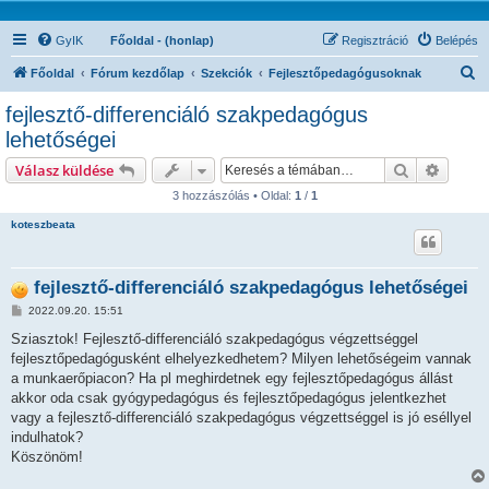
GyIK
Főoldal - (honlap)
Regisztráció
Belépés
K
Főoldal
Fórum kezdőlap
Szekciók
Fejlesztőpedagógusoknak
e
fejlesztő-differenciáló szakpedagógus
r
lehetőségei
e
Keresés
Részlet
Válasz küldése
s
3 hozzászólás • Oldal:
1
/
1
é
koteszbeata
s
fejlesztő-differenciáló szakpedagógus lehetőségei
H
2022.09.20. 15:51
o
z
Sziasztok! Fejlesztő-differenciáló szakpedagógus végzettséggel
z
fejlesztőpedagógusként elhelyezkedhetem? Milyen lehetőségeim vannak
á
s
a munkaerőpiacon? Ha pl meghirdetnek egy fejlesztőpedagógus állást
z
akkor oda csak gyógypedagógus és fejlesztőpedagógus jelentkezhet
ó
l
vagy a fejlesztő-differenciáló szakpedagógus végzettséggel is jó eséllyel
á
indulhatok?
s
Köszönöm!