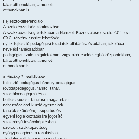
lakásotthonokban, átmeneti
otthonokban is.
Fejlesztő-differenciáló:
A szakképzettség alkalmazása:
A szakképzettség birtokában a Nemzeti Köznevelésről szóló 2011. évi
CXC. törvény szerint lehetőség
nyílik fejlesztő pedagógusi feladatok ellátására óvodában, iskolában,
nevelési tanácsadóban,
pedagógiai szakszolgálatokban, vagy akár családsegítő központokban,
lakásotthonokban, átmeneti
otthonokban is.
a törvény 3. melléklete:
fejlesztő pedagógus bármely pedagógus
(óvodapedagógus, tanító, tanár,
szociálpedagógus) és a
beilleszkedési, tanulási, magatartási
nehézségekkel küzdő gyermekek,
tanulók szűrésére, csoportos és
egyéni foglalkoztatására jogosító
szakirányú továbbképzésben
szerzett szakképzettség,
gyógypedagógus a tanulásban
akadályozottak vagy logopédia vagy