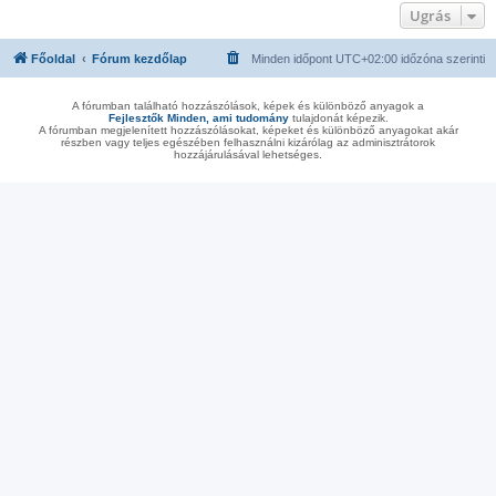
Ugrás
Főoldal
Fórum kezdőlap
Minden időpont
UTC+02:00
időzóna szerinti
A fórumban található hozzászólások, képek és különböző anyagok a
Fejlesztők Minden, ami tudomány
tulajdonát képezik.
A fórumban megjelenített hozzászólásokat, képeket és különböző anyagokat akár
részben vagy teljes egészében felhasználni kizárólag az adminisztrátorok
hozzájárulásával lehetséges.