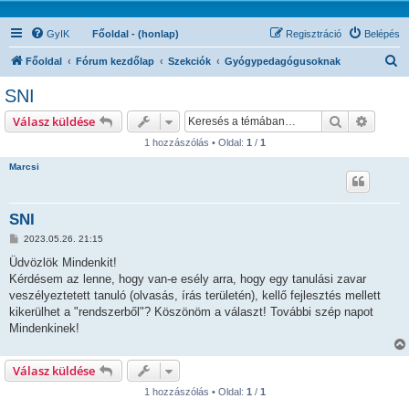
GyIK
Főoldal - (honlap)
Regisztráció
Belépés
K
Főoldal
Fórum kezdőlap
Szekciók
Gyógypedagógusoknak
e
SNI
r
Keresés
Részlet
Válasz küldése
e
1 hozzászólás • Oldal:
1
/
1
s
Marcsi
é
s
SNI
H
2023.05.26. 21:15
o
z
Üdvözlök Mindenkit!
z
Kérdésem az lenne, hogy van-e esély arra, hogy egy tanulási zavar
á
s
veszélyeztetett tanuló (olvasás, írás területén), kellő fejlesztés mellett
z
kikerülhet a "rendszerből"? Köszönöm a választ! További szép napot
ó
l
Mindenkinek!
á
s
Válasz küldése
1 hozzászólás • Oldal:
1
/
1