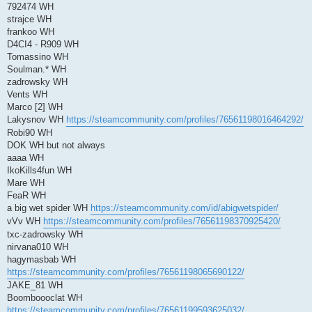
792474 WH
strajce WH
frankoo WH
D4CI4 - R909 WH
Tomassino WH
Soulman.* WH
zadrowsky WH
Vents WH
Marco [2] WH
Lakysnov WH
https://steamcommunity.com/profiles/76561198016464292/
Robi90 WH
DOK WH but not always
aaaa WH
IkoKills4fun WH
Mare WH
FeaR WH
a big wet spider WH
https://steamcommunity.com/id/abigwetspider/
vVv WH
https://steamcommunity.com/profiles/76561198370925420/
txc-zadrowsky WH
nirvana010 WH
hagymasbab WH
https://steamcommunity.com/profiles/76561198065690122/
JAKE_81 WH
Boomboooclat WH
https://steamcommunity.com/profiles/76561199593625032/