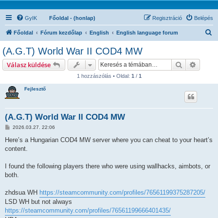
GyIK
Főoldal - (honlap)
Regisztráció
Belépés
K
Főoldal
Fórum kezdőlap
English
English language forum
e
(A.G.T) World War II COD4 MW
r
Keresés
Részlet
Válasz küldése
e
1 hozzászólás • Oldal:
1
/
1
s
Fejlesztő
é
s
(A.G.T) World War II COD4 MW
H
2026.03.27. 22:06
o
z
Here’s a Hungarian COD4 MW server where you can cheat to your heart’s
z
content.
á
s
z
I found the following players there who were using wallhacks, aimbots, or
ó
l
both.
á
s
zhdsua WH
https://steamcommunity.com/profiles/76561199375287205/
LSD WH but not always
https://steamcommunity.com/profiles/76561199666401435/