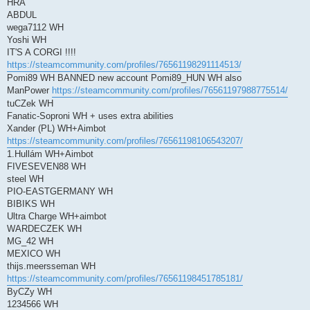
HRA
ABDUL
wega7112 WH
Yoshi WH
IT'S A CORGI !!!!
https://steamcommunity.com/profiles/76561198291114513/
Pomi89 WH BANNED new account Pomi89_HUN WH also
ManPower
https://steamcommunity.com/profiles/76561197988775514/
tuCZek WH
Fanatic-Soproni WH + uses extra abilities
Xander (PL) WH+Aimbot
https://steamcommunity.com/profiles/76561198106543207/
1.Hullám WH+Aimbot
FIVESEVEN88 WH
steel WH
PIO-EASTGERMANY WH
BIBIKS WH
Ultra Charge WH+aimbot
WARDECZEK WH
MG_42 WH
MEXICO WH
thijs.meersseman WH
https://steamcommunity.com/profiles/76561198451785181/
ByCZy WH
1234566 WH