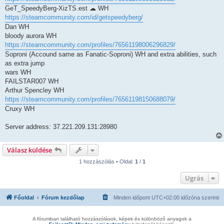
GeT_SpeedyBerg-XizTS.est ☁ WH
https://steamcommunity.com/id/getspeedyberg/
Dan WH
bloody aurora WH
https://steamcommunity.com/profiles/76561198006296829/
Soproni (Accound same as Fanatic-Soproni) WH and extra abilities, such
as extra jump
wars WH
FAILSTAR007 WH
Arthur Spencley WH
https://steamcommunity.com/profiles/76561198150688079/
Cruxy WH
Server address: 37.221.209.131:28980
Válasz küldése
1 hozzászólás • Oldal:
1
/
1
Ugrás
Főoldal
Fórum kezdőlap
Minden időpont
UTC+02:00
időzóna szerinti
A fórumban található hozzászólások, képek és különböző anyagok a