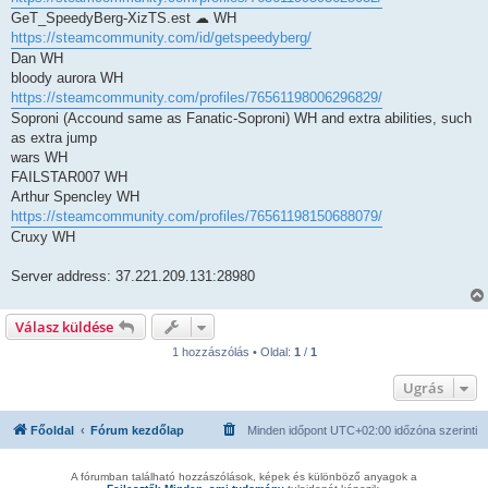
GeT_SpeedyBerg-XizTS.est ☁ WH
https://steamcommunity.com/id/getspeedyberg/
Dan WH
bloody aurora WH
https://steamcommunity.com/profiles/76561198006296829/
Soproni (Accound same as Fanatic-Soproni) WH and extra abilities, such
as extra jump
wars WH
FAILSTAR007 WH
Arthur Spencley WH
https://steamcommunity.com/profiles/76561198150688079/
Cruxy WH
Server address: 37.221.209.131:28980
Válasz küldése
1 hozzászólás • Oldal:
1
/
1
Ugrás
Főoldal
Fórum kezdőlap
Minden időpont
UTC+02:00
időzóna szerinti
A fórumban található hozzászólások, képek és különböző anyagok a