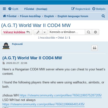
GyIK
Főoldal - (honlap)
Regisztráció
Belépés
K
Főoldal
Fórum kezdőlap
English
English language forum
e
(A.G.T) World War II COD4 MW
r
Keresés
Részlet
Válasz küldése
e
1 hozzászólás • Oldal:
1
/
1
s
Fejlesztő
é
s
(A.G.T) World War II COD4 MW
H
2026.03.27. 22:06
o
z
Here’s a Hungarian COD4 MW server where you can cheat to your heart’s
z
content.
á
s
z
I found the following players there who were using wallhacks, aimbots, or
ó
l
both.
á
s
zhdsua WH
https://steamcommunity.com/profiles/76561199375287205/
LSD WH but not always
https://steamcommunity.com/profiles/76561199666401435/