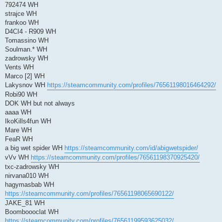
792474 WH
strajce WH
frankoo WH
D4CI4 - R909 WH
Tomassino WH
Soulman.* WH
zadrowsky WH
Vents WH
Marco [2] WH
Lakysnov WH
https://steamcommunity.com/profiles/76561198016464292/
Robi90 WH
DOK WH but not always
aaaa WH
IkoKills4fun WH
Mare WH
FeaR WH
a big wet spider WH
https://steamcommunity.com/id/abigwetspider/
vVv WH
https://steamcommunity.com/profiles/76561198370925420/
txc-zadrowsky WH
nirvana010 WH
hagymasbab WH
https://steamcommunity.com/profiles/76561198065690122/
JAKE_81 WH
Boomboooclat WH
https://steamcommunity.com/profiles/76561199593625032/