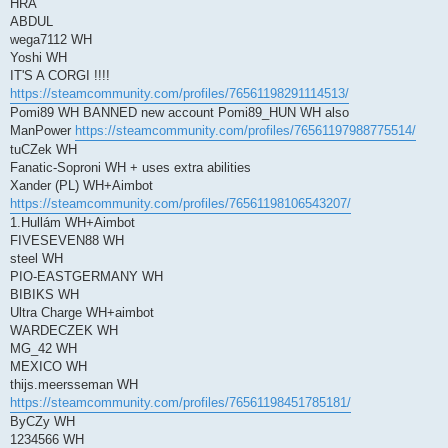
HRA
ABDUL
wega7112 WH
Yoshi WH
IT'S A CORGI !!!!
https://steamcommunity.com/profiles/76561198291114513/
Pomi89 WH BANNED new account Pomi89_HUN WH also
ManPower
https://steamcommunity.com/profiles/76561197988775514/
tuCZek WH
Fanatic-Soproni WH + uses extra abilities
Xander (PL) WH+Aimbot
https://steamcommunity.com/profiles/76561198106543207/
1.Hullám WH+Aimbot
FIVESEVEN88 WH
steel WH
PIO-EASTGERMANY WH
BIBIKS WH
Ultra Charge WH+aimbot
WARDECZEK WH
MG_42 WH
MEXICO WH
thijs.meersseman WH
https://steamcommunity.com/profiles/76561198451785181/
ByCZy WH
1234566 WH