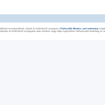
alálható hozzászólások, képek és különböző anyagok a
Fejlesztők Minden, ami tudomány
tulaj
képeket és különböző anyagokat akár részben vagy teljes egészében felhasználni kizárólag az ad