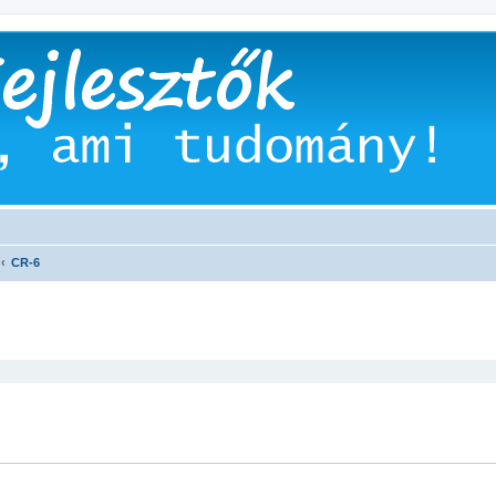
CR-6
 keresés