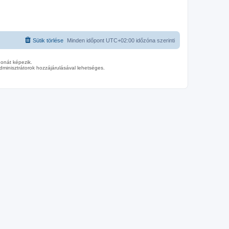
Sütik törlése
Minden időpont
UTC+02:00
időzóna szerinti
donát képezik.
minisztrátorok hozzájárulásával lehetséges.