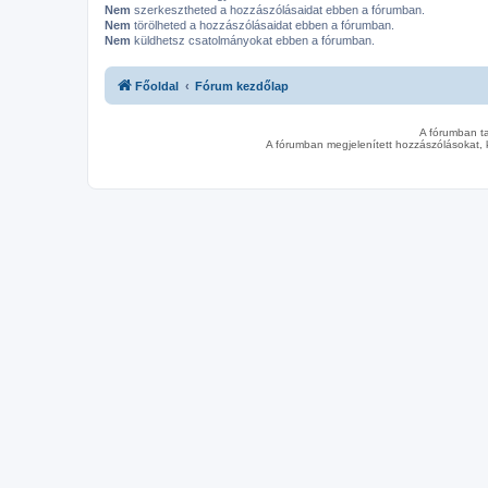
Nem
szerkesztheted a hozzászólásaidat ebben a fórumban.
Nem
törölheted a hozzászólásaidat ebben a fórumban.
Nem
küldhetsz csatolmányokat ebben a fórumban.
Főoldal
Fórum kezdőlap
A fórumban t
A fórumban megjelenített hozzászólásokat, 