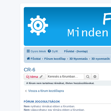
Gyors linkek
GyIK
Főoldal - (honlap)
Főoldal
Fórum kezdőlap
3D Nyomtatás
3D nyomtatók
CR-6
Keresés
Részletes
Új téma
A fórum nem tartalmaz témákat, illetve hozzászólásokat.
Vissza a fórum kezdőlapra
FÓRUM JOGOSULTSÁGOK
Nem
nyithatsz témákat ebben a fórumban.
Nem
válaszolhatsz egy témára ebben a fórumban.