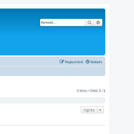
Keresés
Részletes keresés
Regisztráció
Belépés
0 téma • Oldal:
1
/
1
Ugrás