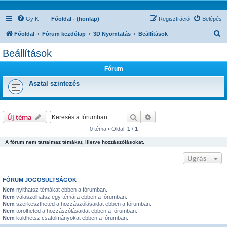
GyIK
Főoldal - (honlap)
Regisztráció
Belépés
K
Főoldal
Fórum kezdőlap
3D Nyomtatás
Beállítások
e
Beállítások
r
Fórum
e
s
Asztal szintezés
é
s
Keresés
Részletes keresés
Új téma
0 téma • Oldal:
1
/
1
A fórum nem tartalmaz témákat, illetve hozzászólásokat.
Ugrás
FÓRUM JOGOSULTSÁGOK
Nem
nyithatsz témákat ebben a fórumban.
Nem
válaszolhatsz egy témára ebben a fórumban.
Nem
szerkesztheted a hozzászólásaidat ebben a fórumban.
Nem
törölheted a hozzászólásaidat ebben a fórumban.
Nem
küldhetsz csatolmányokat ebben a fórumban.