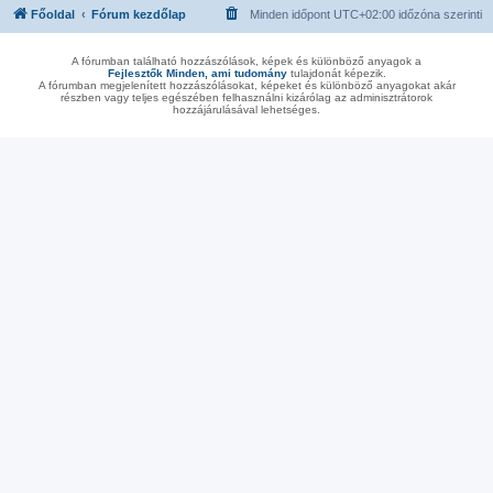
Főoldal
Fórum kezdőlap
Minden időpont
UTC+02:00
időzóna szerinti
A fórumban található hozzászólások, képek és különböző anyagok a
Fejlesztők Minden, ami tudomány
tulajdonát képezik.
A fórumban megjelenített hozzászólásokat, képeket és különböző anyagokat akár
részben vagy teljes egészében felhasználni kizárólag az adminisztrátorok
hozzájárulásával lehetséges.