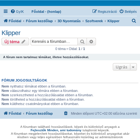
GyIK
Főoldal - (honlap)
Regisztráció
Belépés
K
Főoldal
Fórum kezdőlap
3D Nyomtatás
Szoftverek
Klipper
e
Klipper
r
Keresés
Részletes keresés
Új téma
e
0 téma • Oldal:
1
/
1
s
A fórum nem tartalmaz témákat, illetve hozzászólásokat.
é
s
Ugrás
FÓRUM JOGOSULTSÁGOK
Nem
nyithatsz témákat ebben a fórumban.
Nem
válaszolhatsz egy témára ebben a fórumban.
Nem
szerkesztheted a hozzászólásaidat ebben a fórumban.
Nem
törölheted a hozzászólásaidat ebben a fórumban.
Nem
küldhetsz csatolmányokat ebben a fórumban.
Főoldal
Fórum kezdőlap
Minden időpont
UTC+02:00
időzóna szerinti
A fórumban található hozzászólások, képek és különböző anyagok a
Fejlesztők Minden, ami tudomány
tulajdonát képezik.
A fórumban megjelenített hozzászólásokat, képeket és különböző anyagokat akár
részben vagy teljes egészében felhasználni kizárólag az adminisztrátorok