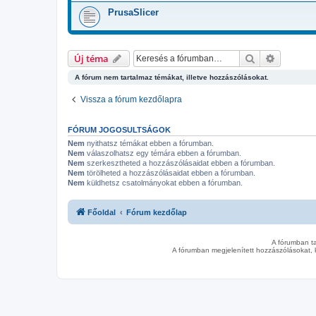
PrusaSlicer
Keresés
Részletes
Új téma
A fórum nem tartalmaz témákat, illetve hozzászólásokat.
Vissza a fórum kezdőlapra
FÓRUM JOGOSULTSÁGOK
Nem
nyithatsz témákat ebben a fórumban.
Nem
válaszolhatsz egy témára ebben a fórumban.
Nem
szerkesztheted a hozzászólásaidat ebben a fórumban.
Nem
törölheted a hozzászólásaidat ebben a fórumban.
Nem
küldhetsz csatolmányokat ebben a fórumban.
Főoldal
Fórum kezdőlap
A fórumban t
A fórumban megjelenített hozzászólásokat, 