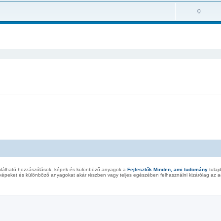
0
 keresés
alálható hozzászólások, képek és különböző anyagok a
Fejlesztők Minden, ami tudomány
tulaj
képeket és különböző anyagokat akár részben vagy teljes egészében felhasználni kizárólag az ad