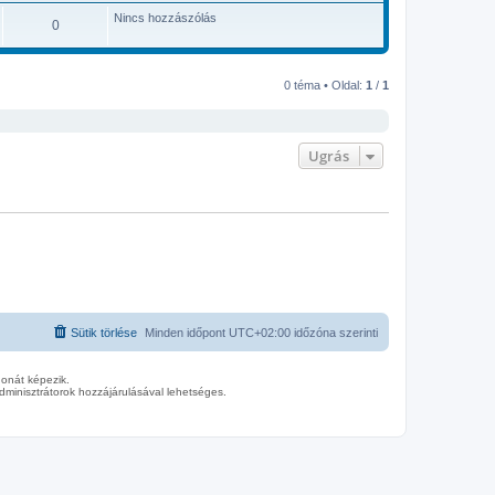
Nincs hozzászólás
0
0 téma • Oldal:
1
/
1
Ugrás
Sütik törlése
Minden időpont
UTC+02:00
időzóna szerinti
donát képezik.
minisztrátorok hozzájárulásával lehetséges.