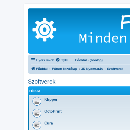
Gyors linkek
GyIK
Főoldal - (honlap)
Főoldal
Fórum kezdőlap
3D Nyomtatás
Szoftverek
Szoftverek
FÓRUM
Klipper
OctoPrint
Cura