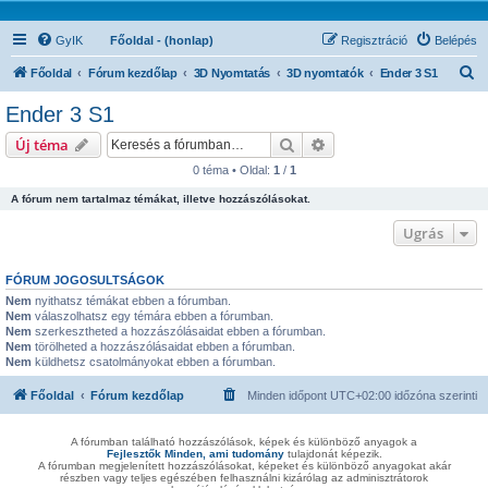
GyIK
Főoldal - (honlap)
Regisztráció
Belépés
K
Főoldal
Fórum kezdőlap
3D Nyomtatás
3D nyomtatók
Ender 3 S1
e
Ender 3 S1
r
Keresés
Részletes keresés
Új téma
e
0 téma • Oldal:
1
/
1
s
A fórum nem tartalmaz témákat, illetve hozzászólásokat.
é
s
Ugrás
FÓRUM JOGOSULTSÁGOK
Nem
nyithatsz témákat ebben a fórumban.
Nem
válaszolhatsz egy témára ebben a fórumban.
Nem
szerkesztheted a hozzászólásaidat ebben a fórumban.
Nem
törölheted a hozzászólásaidat ebben a fórumban.
Nem
küldhetsz csatolmányokat ebben a fórumban.
Főoldal
Fórum kezdőlap
Minden időpont
UTC+02:00
időzóna szerinti
A fórumban található hozzászólások, képek és különböző anyagok a
Fejlesztők Minden, ami tudomány
tulajdonát képezik.
A fórumban megjelenített hozzászólásokat, képeket és különböző anyagokat akár
részben vagy teljes egészében felhasználni kizárólag az adminisztrátorok