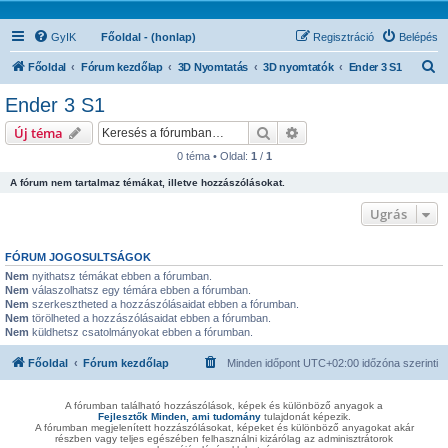
GyIK
Főoldal - (honlap)
Regisztráció
Belépés
K
Főoldal
Fórum kezdőlap
3D Nyomtatás
3D nyomtatók
Ender 3 S1
e
Ender 3 S1
r
Keresés
Részletes keresés
Új téma
e
0 téma • Oldal:
1
/
1
s
A fórum nem tartalmaz témákat, illetve hozzászólásokat.
é
s
Ugrás
FÓRUM JOGOSULTSÁGOK
Nem
nyithatsz témákat ebben a fórumban.
Nem
válaszolhatsz egy témára ebben a fórumban.
Nem
szerkesztheted a hozzászólásaidat ebben a fórumban.
Nem
törölheted a hozzászólásaidat ebben a fórumban.
Nem
küldhetsz csatolmányokat ebben a fórumban.
Főoldal
Fórum kezdőlap
Minden időpont
UTC+02:00
időzóna szerinti
A fórumban található hozzászólások, képek és különböző anyagok a
Fejlesztők Minden, ami tudomány
tulajdonát képezik.
A fórumban megjelenített hozzászólásokat, képeket és különböző anyagokat akár
részben vagy teljes egészében felhasználni kizárólag az adminisztrátorok