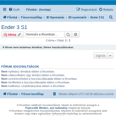
GyIK
Főoldal - (honlap)
Regisztráció
Belépés
K
Főoldal
Fórum kezdőlap
3D Nyomtatás
3D nyomtatók
Ender 3 S1
e
Ender 3 S1
r
Keresés
Részletes keresés
Új téma
e
0 téma • Oldal:
1
/
1
s
A fórum nem tartalmaz témákat, illetve hozzászólásokat.
é
s
Ugrás
FÓRUM JOGOSULTSÁGOK
Nem
nyithatsz témákat ebben a fórumban.
Nem
válaszolhatsz egy témára ebben a fórumban.
Nem
szerkesztheted a hozzászólásaidat ebben a fórumban.
Nem
törölheted a hozzászólásaidat ebben a fórumban.
Nem
küldhetsz csatolmányokat ebben a fórumban.
Főoldal
Fórum kezdőlap
Minden időpont
UTC+02:00
időzóna szerinti
A fórumban található hozzászólások, képek és különböző anyagok a
Fejlesztők Minden, ami tudomány
tulajdonát képezik.
A fórumban megjelenített hozzászólásokat, képeket és különböző anyagokat akár
részben vagy teljes egészében felhasználni kizárólag az adminisztrátorok