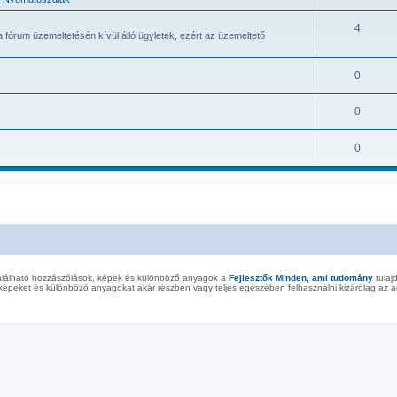
4
a fórum üzemeltetésén kívül álló ügyletek, ezért az üzemeltető
0
0
0
alálható hozzászólások, képek és különböző anyagok a
Fejlesztők Minden, ami tudomány
tulaj
képeket és különböző anyagokat akár részben vagy teljes egészében felhasználni kizárólag az ad