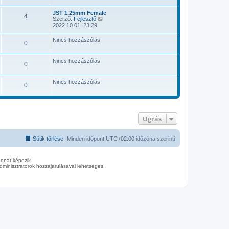
z
z
á
JST 1.25mm Female
4
U
s
Szerző:
Fejlesztő
t
z
2022.10.01. 23:29
o
ó
l
l
Nincs hozzászólás
0
s
á
ó
s
h
m
Nincs hozzászólás
o
e
0
z
g
z
t
á
e
Nincs hozzászólás
0
s
k
z
i
ó
n
l
t
á
é
s
s
Ugrás
m
e
e
g
Sütik törlése
Minden időpont
UTC+02:00
időzóna szerinti
t
e
k
i
donát képezik.
n
minisztrátorok hozzájárulásával lehetséges.
t
é
s
e