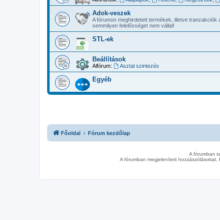
Adok-veszek
A fórumon meghirdetett termékek, illetve tranzakciók 
semmilyen felelősséget nem vállal!
STL-ek
Beállítások
Alfórum:
Asztal szintezés
Egyéb
Főoldal
Fórum kezdőlap
A fórumban t
A fórumban megjelenített hozzászólásokat, 