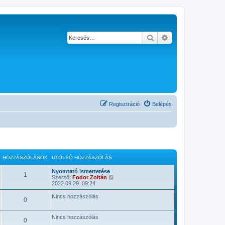
Keresés
Részletes keresés
Regisztráció
Belépés
HOZZÁSZÓLÁSOK
UTOLSÓ HOZZÁSZÓLÁS
Nyomtató ismertetése
1
U
Szerző:
Fodor Zoltán
t
2022.09.29. 09:24
o
l
Nincs hozzászólás
0
s
ó
h
Nincs hozzászólás
o
0