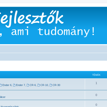
TÉMÁK
1
Ender 6
,
Ender 7
,
CR-6
,
CR-10
,
CR-30
0
licer
0
Nyomatószálak