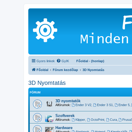
Gyors linkek
GyIK
Főoldal - (honlap)
Főoldal
Fórum kezdőlap
3D Nyomtatás
3D Nyomtatás
FÓRUM
3D nyomtatók
Alfórumok:
Ender 3 V2
,
Ender 3 S1
,
Ender 5
,
Szoftverek
Alfórumok:
Klipper
,
OctoPrint
,
Cura
,
PrusaS
Hardware
Alfórumok:
Alaplapok
,
Hotend
,
Kiegészítők
,