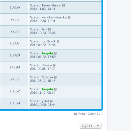
Szerző:
Béres Marcsi
10256
2013.11.03. 13:21
Szerző:
versike-habaniko
9735
2013.10.30. 11:01
Szerző:
Ami
9208
2013.10.23. 09:35
Szerző:
zsoltzsolt
13337
2012.04.22. 20:46
Szerző:
hogabi
10320
2012.01.22. 17:50
Szerző:
Zsuzsi
14198
2011.09.05. 17:02
Szerző:
Szanya
9430
2011.08.12. 15:48
Szerző:
hogabi
10162
2010.11.17. 06:12
Szerző:
juillet
10168
2010.10.08. 08:44
10 téma • Oldal:
1
/
1
Ugrás