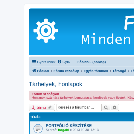
Gyors linkek
GyIK
Főoldal - (honlap)
Főoldal
Fórum kezdőlap
Egyéb fórumok
Társalgó
T
Tárhelyek, honlapok
Fórum szabályok
Honlapok számára tárhelyek bemutatása, kérdések vagy ötletek. Kész 
Keresés
Részletes
Új téma
TÉMÁK
PORTFÓLIÓ KÉSZÍTÉSE
Szerző:
hogabi
»
2013.10.30. 13:13