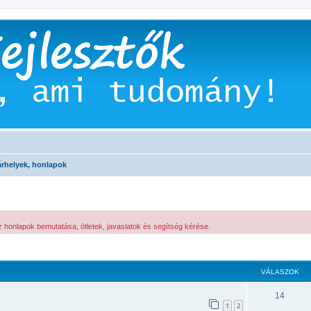
árhelyek, honlapok
honlapok bemutatása, ötletek, javaslatok és segítség kérése.
 keresés
VÁLASZOK
14
1
2