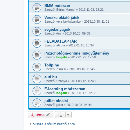
BMM módszer
Szerző:
Béres Marcsi
»
2013.11.03. 13:21
Versike oktató játék
Szerző:
versike-habaniko
»
2013.10.30. 11:01
segédanyagok
Szerző:
Ami
»
2013.10.23. 09:35
FELADATLAPTÁR
Szerző:
áGota
»
2012.01.15. 13:34
Pszichológia-online linkgyűjtemény
Szerző:
hogabi
»
2012.01.22. 17:50
Tollpihe
Szerző:
Zsuzsi
»
2010.09.16. 19:45
auti.hu
Szerző:
Szanya
»
2011.08.12. 15:48
E-learning módszertan
Szerző:
hogabi
»
2010.11.17. 06:12
juillet oldalai
Szerző:
juillet
»
2010.10.08. 08:44
Új téma
Vissza a fórum kezdőlapra