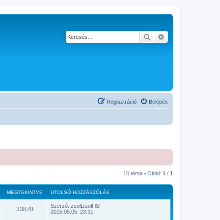
Keresés
Részletes keresés
Regisztráció
Belépés
10 téma • Oldal:
1
/
1
MEGTEKINTVE
UTOLSÓ HOZZÁSZÓLÁS
Szerző:
zsoltzsolt
33870
2015.05.05. 23:31