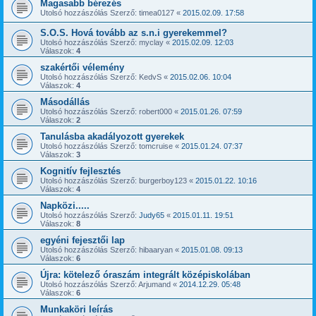
Magasabb bérezés
Utolsó hozzászólás Szerző:
timea0127
«
2015.02.09. 17:58
S.O.S. Hová tovább az s.n.i gyerekemmel?
Utolsó hozzászólás Szerző:
myclay
«
2015.02.09. 12:03
Válaszok:
4
szakértői vélemény
Utolsó hozzászólás Szerző:
KedvS
«
2015.02.06. 10:04
Válaszok:
4
Másodállás
Utolsó hozzászólás Szerző:
robert000
«
2015.01.26. 07:59
Válaszok:
2
Tanulásba akadályozott gyerekek
Utolsó hozzászólás Szerző:
tomcruise
«
2015.01.24. 07:37
Válaszok:
3
Kognitív fejlesztés
Utolsó hozzászólás Szerző:
burgerboy123
«
2015.01.22. 10:16
Válaszok:
4
Napközi.....
Utolsó hozzászólás Szerző:
Judy65
«
2015.01.11. 19:51
Válaszok:
8
egyéni fejesztői lap
Utolsó hozzászólás Szerző:
hibaaryan
«
2015.01.08. 09:13
Válaszok:
6
Újra: kötelező óraszám integrált középiskolában
Utolsó hozzászólás Szerző:
Arjumand
«
2014.12.29. 05:48
Válaszok:
6
Munkaköri leírás