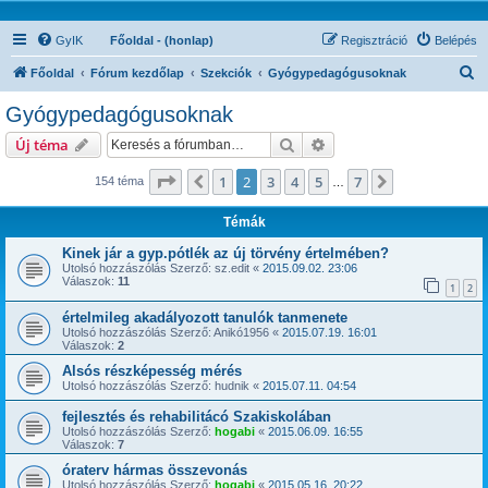
GyIK
Főoldal - (honlap)
Regisztráció
Belépés
K
Főoldal
Fórum kezdőlap
Szekciók
Gyógypedagógusoknak
e
Gyógypedagógusoknak
r
Keresés
Részletes keresés
Új téma
e
s
Oldal:
2
/
7
1
2
3
4
5
7
Előző
Következő
154 téma
…
é
Témák
s
Kinek jár a gyp.pótlék az új törvény értelmében?
Utolsó hozzászólás Szerző:
sz.edit
«
2015.09.02. 23:06
Válaszok:
11
1
2
értelmileg akadályozott tanulók tanmenete
Utolsó hozzászólás Szerző:
Anikó1956
«
2015.07.19. 16:01
Válaszok:
2
Alsós részképesség mérés
Utolsó hozzászólás Szerző:
hudnik
«
2015.07.11. 04:54
fejlesztés és rehabilitácó Szakiskolában
Utolsó hozzászólás Szerző:
hogabi
«
2015.06.09. 16:55
Válaszok:
7
óraterv hármas összevonás
Utolsó hozzászólás Szerző:
hogabi
«
2015.05.16. 20:22