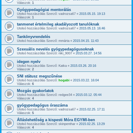
Válaszok:
1
Gyógypedagógiai mentorálás
Utolsó hozzászólás Szerző:
vadrozsa67
«
2015.05.15. 19:13
Válaszok:
1
tanmenet értelmileg akadályozott tanulóknak
Utolsó hozzászólás Szerző:
vadrozsa67
«
2015.05.13. 16:46
Tankönyvrendelés
Utolsó hozzászólás Szerző:
mmárta
«
2015.04.15. 11:43
Szexuális nevelés gyógypedagógusoknak
Utolsó hozzászólás Szerző:
niki_9007
«
2015.03.27. 14:56
idegen nyelv
Utolsó hozzászólás Szerző:
Katka
«
2015.03.26. 20:16
Válaszok:
2
SNI státusz megszűnése
Utolsó hozzászólás Szerző:
hogabi
«
2015.03.22. 16:04
Válaszok:
6
Mozgás gyakorlatok
Utolsó hozzászólás Szerző:
redgee34
«
2015.03.12. 05:44
Válaszok:
4
gyógypedagógus óraszáma
Utolsó hozzászólás Szerző:
vadrozsa67
«
2015.02.25. 17:11
Válaszok:
5
Álláslehetőség a kispesti Móra EGYMI-ben
Utolsó hozzászólás Szerző:
skinpenthar
«
2015.02.25. 13:29
Válaszok:
4