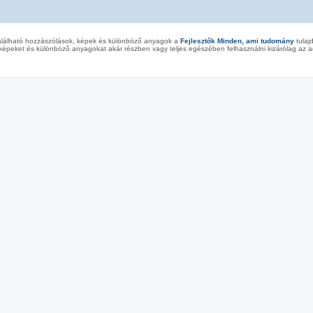
alálható hozzászólások, képek és különböző anyagok a
Fejlesztők Minden, ami tudomány
tulaj
képeket és különböző anyagokat akár részben vagy teljes egészében felhasználni kizárólag az ad