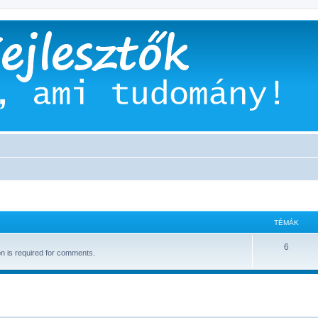
TÉMÁK
6
on is required for comments.