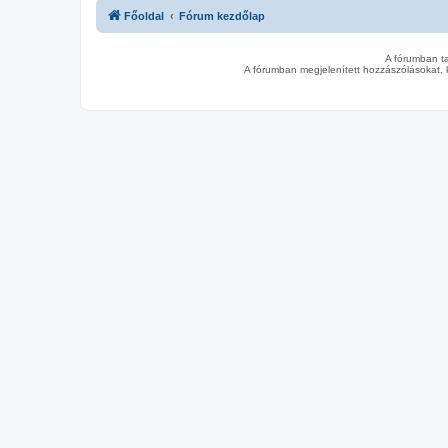
Főoldal
Fórum kezdőlap
A fórumban t
A fórumban megjelenített hozzászólásokat, 