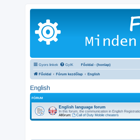
Gyors linkek
GyIK
Főoldal - (honlap)
Főoldal
Fórum kezdőlap
English
English
FÓRUM
English language forum
In this forum, the communication in English Registrati
Alfórum:
Call of Duty Mobile cheaters