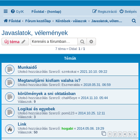
GyIK
Főoldal - (honlap)
Regisztráció
Belépés
K
Főoldal
Fórum kezdőlap
Kérdések - válaszok
Javaslatok, vélemények
e
Javaslatok, vélemények
r
Keresés
Részletes keresés
Új téma
e
7 téma • Oldal:
1
/
1
s
Témák
é
s
Munkaidő
Utolsó hozzászólás Szerző:
szmkokai
«
2021.10.10. 09:22
Megtanuljárni kisfiam valaha is?
Utolsó hozzászólás Szerző:
Eszmeralda
«
2018.05.31. 06:59
körülmények a sni oktatásban
Utolsó hozzászólás Szerző:
chal45oye
«
2014.11.10. 05:44
Válaszok:
9
Logikai és egyebek
Utolsó hozzászólás Szerző:
pomi123
«
2014.10.25. 12:11
Válaszok:
3
Link
Utolsó hozzászólás Szerző:
hogabi
«
2014.05.06. 19:29
Válaszok:
50
1
2
3
4
5
6