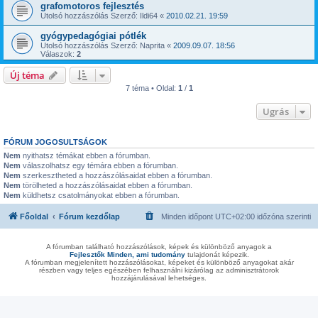
grafomotoros fejlesztés
Utolsó hozzászólás Szerző:
Ildi64
«
2010.02.21. 19:59
gyógypedagógiai pótlék
Utolsó hozzászólás Szerző:
Naprita
«
2009.09.07. 18:56
Válaszok:
2
Új téma
7 téma • Oldal:
1
/
1
Ugrás
FÓRUM JOGOSULTSÁGOK
Nem
nyithatsz témákat ebben a fórumban.
Nem
válaszolhatsz egy témára ebben a fórumban.
Nem
szerkesztheted a hozzászólásaidat ebben a fórumban.
Nem
törölheted a hozzászólásaidat ebben a fórumban.
Nem
küldhetsz csatolmányokat ebben a fórumban.
Főoldal
Fórum kezdőlap
Minden időpont
UTC+02:00
időzóna szerinti
A fórumban található hozzászólások, képek és különböző anyagok a
Fejlesztők Minden, ami tudomány
tulajdonát képezik.
A fórumban megjelenített hozzászólásokat, képeket és különböző anyagokat akár
részben vagy teljes egészében felhasználni kizárólag az adminisztrátorok
hozzájárulásával lehetséges.