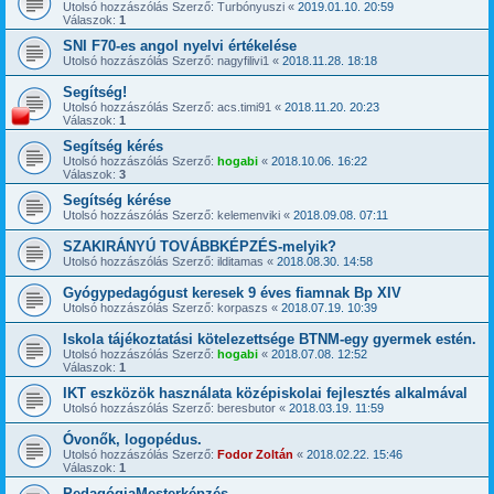
Utolsó hozzászólás Szerző:
Turbónyuszi
«
2019.01.10. 20:59
Válaszok:
1
SNI F70-es angol nyelvi értékelése
Utolsó hozzászólás Szerző:
nagyfilivi1
«
2018.11.28. 18:18
Segítség!
Utolsó hozzászólás Szerző:
acs.timi91
«
2018.11.20. 20:23
Válaszok:
1
Segítség kérés
Utolsó hozzászólás Szerző:
hogabi
«
2018.10.06. 16:22
Válaszok:
3
Segítség kérése
Utolsó hozzászólás Szerző:
kelemenviki
«
2018.09.08. 07:11
SZAKIRÁNYÚ TOVÁBBKÉPZÉS-melyik?
Utolsó hozzászólás Szerző:
ilditamas
«
2018.08.30. 14:58
Gyógypedagógust keresek 9 éves fiamnak Bp XIV
Utolsó hozzászólás Szerző:
korpaszs
«
2018.07.19. 10:39
Iskola tájékoztatási kötelezettsége BTNM-egy gyermek estén.
Utolsó hozzászólás Szerző:
hogabi
«
2018.07.08. 12:52
Válaszok:
1
IKT eszközök használata középiskolai fejlesztés alkalmával
Utolsó hozzászólás Szerző:
beresbutor
«
2018.03.19. 11:59
Óvonők, logopédus.
Utolsó hozzászólás Szerző:
Fodor Zoltán
«
2018.02.22. 15:46
Válaszok:
1
PedagógiaMesterképzés