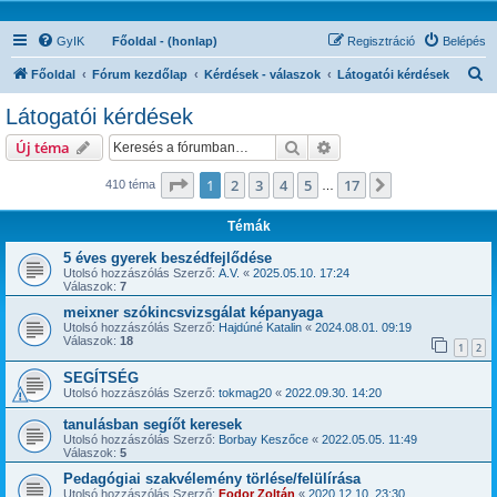
GyIK
Főoldal - (honlap)
Regisztráció
Belépés
K
Főoldal
Fórum kezdőlap
Kérdések - válaszok
Látogatói kérdések
e
Látogatói kérdések
r
Keresés
Részletes keresés
Új téma
e
s
Oldal:
1
/
17
1
2
3
4
5
17
Következő
410 téma
…
é
Témák
s
5 éves gyerek beszédfejlődése
Utolsó hozzászólás Szerző:
A.V.
«
2025.05.10. 17:24
Válaszok:
7
meixner szókincsvizsgálat képanyaga
Utolsó hozzászólás Szerző:
Hajdúné Katalin
«
2024.08.01. 09:19
Válaszok:
18
1
2
SEGÍTSÉG
Utolsó hozzászólás Szerző:
tokmag20
«
2022.09.30. 14:20
tanulásban segíőt keresek
Utolsó hozzászólás Szerző:
Borbay Keszőce
«
2022.05.05. 11:49
Válaszok:
5
Pedagógiai szakvélemény törlése/felülírása
Utolsó hozzászólás Szerző:
Fodor Zoltán
«
2020.12.10. 23:30