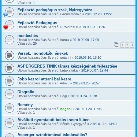
Válaszok:
1
Fejlesztő pedagógus szak, Nyíregyháza
Utolsó hozzászólás Szerző:
Garad Mónika
«
2019.12.29. 13:22
Fejlesztő Pedagógus
Utolsó hozzászólás Szerző:
RPMarcsi
«
2019.09.23. 11:26
mentesítés
Utolsó hozzászólás Szerző:
burca
«
2019.09.09. 17:09
Válaszok:
20
1
2
3
Versek, mondókák, énekek
Utolsó hozzászólás Szerző:
petanni
«
2019.08.10. 18:10
ASPERGERES TINIK társas készségeinek fejlesztése
Utolsó hozzászólás Szerző:
kataka taka
«
2019.06.07. 12:44
Jobb kezrol atterni bal kezre
Utolsó hozzászólás Szerző:
Adri76
«
2019.03.25. 20:57
Disgrafia
Utolsó hozzászólás Szerző:
Bogi
«
2019.01.24. 09:38
Remény
Utolsó hozzászólás Szerző:
hogabi
«
2019.01.20. 11:05
Válaszok:
1
Átváltott nyomtatott betős irásra 5-ben
Utolsó hozzászólás Szerző:
Békési Györgyné
«
2019.01.16. 13:40
Válaszok:
1
Asperger szindrómával iskolaváltás?