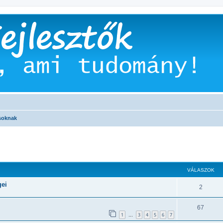
soknak
 keresés
VÁLASZOK
gei
2
67
1
3
4
5
6
7
…