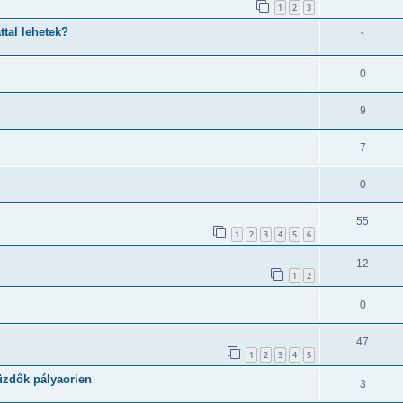
1
2
3
tal lehetek?
1
0
9
7
0
55
1
2
3
4
5
6
12
1
2
0
47
1
2
3
4
5
üzdők pályaorien
3