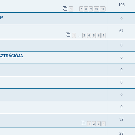
108
1
7
8
9
10
11
…
ga
0
67
1
3
4
5
6
7
…
0
SZTRÁCIÓJA
0
0
0
0
0
32
1
2
3
4
23