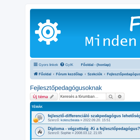
Gyors linkek
GyIK
Főoldal - (honlap)
Főoldal
Fórum kezdőlap
Szekciók
Fejlesztőpedagógu
Fejlesztőpedagógusoknak
Keresés
Részletes
Új téma
TÉMÁK
fejlesztő-differenciáló szakpedagógus lehetősé
Szerző:
koteszbeata
»
2022.09.20. 15:51
Diploma - végzettség -Ki a fejlesztőpedagógus?
Szerző:
Sophie
»
2008.03.12. 21:05