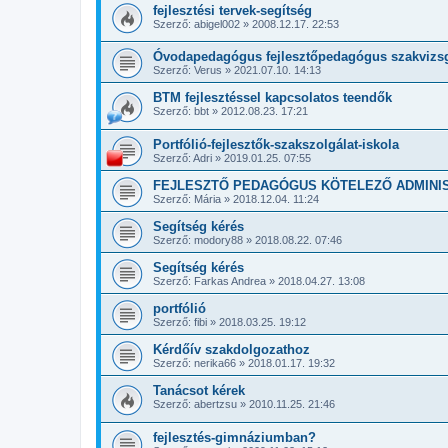
fejlesztési tervek-segítség
Szerző:
abigel002
»
2008.12.17. 22:53
Óvodapedagógus fejlesztőpedagógus szakvizs
Szerző:
Verus
»
2021.07.10. 14:13
BTM fejlesztéssel kapcsolatos teendők
Szerző:
bbt
»
2012.08.23. 17:21
Portfólió-fejlesztők-szakszolgálat-iskola
Szerző:
Adri
»
2019.01.25. 07:55
FEJLESZTŐ PEDAGÓGUS KÖTELEZŐ ADMINI
Szerző:
Mária
»
2018.12.04. 11:24
Segítség kérés
Szerző:
modory88
»
2018.08.22. 07:46
Segítség kérés
Szerző:
Farkas Andrea
»
2018.04.27. 13:08
portfólió
Szerző:
fibi
»
2018.03.25. 19:12
Kérdőív szakdolgozathoz
Szerző:
nerika66
»
2018.01.17. 19:32
Tanácsot kérek
Szerző:
abertzsu
»
2010.11.25. 21:46
fejlesztés-gimnáziumban?