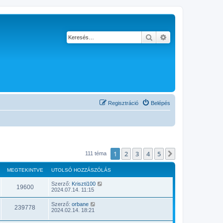
Keresés
Részletes keresés
Regisztráció
Belépés
1
2
3
4
5
Következő
111 téma
MEGTEKINTVE
UTOLSÓ HOZZÁSZÓLÁS
Szerző:
Kriszti100
19600
2024.07.14. 11:15
Szerző:
orbane
239778
2024.02.14. 18:21