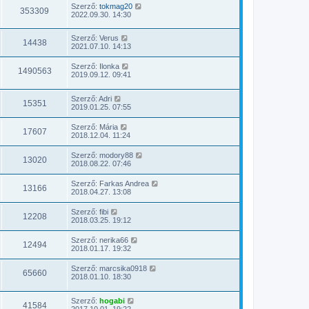
Szerző:
tokmag20
353309
2022.09.30. 14:30
Szerző:
Verus
14438
2021.07.10. 14:13
Szerző:
Ilonka
1490563
2019.09.12. 09:41
Szerző:
Adri
15351
2019.01.25. 07:55
Szerző:
Mária
17607
2018.12.04. 11:24
Szerző:
modory88
13020
2018.08.22. 07:46
Szerző:
Farkas Andrea
13166
2018.04.27. 13:08
Szerző:
fibi
12208
2018.03.25. 19:12
Szerző:
nerika66
12494
2018.01.17. 19:32
Szerző:
marcsika0918
65660
2018.01.10. 18:30
Szerző:
hogabi
41584
2017.10.01. 19:22