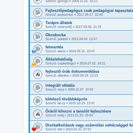
Szerző:
gyorgyi
»
2009.11.02. 15:12
Fejlesztőpedagógus csak pedagógiai tapasztalat
Szerző:
jocpocmoc
»
2017.05.17. 10:40
Terápis állatok
Szerző:
virdzsu92
»
2017.03.06. 21:15
Okoskocka
Szerző:
poldotti
»
2012.04.03. 12:47
felmentés
Szerző:
diana
»
2016.05.31. 10:47
Álláslehetőség
Szerző:
csipkebogyo
»
2016.07.02. 16:21
fejlesztő órák dokumentálása
Szerző:
alfanika
»
2009.08.18. 23:23
integrált oktatás
Szerző:
nora
»
2009.11.07. 10:02
kötelező tövábbképzés
Szerző:
laczy
»
2015.10.19. 13:41
Óráról kihozni a tanulót fejlesztésre
Szerző:
erláj
»
2013.01.25. 20:54
Diszkalkuliások vagy számolási nehézséggel k
Szerző:
bbt
»
2014.01.31. 07:57