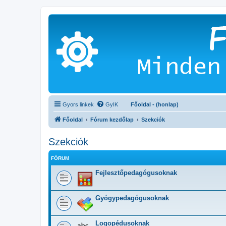
Gyors linkek
GyIK
Főoldal - (honlap)
Főoldal
Fórum kezdőlap
Szekciók
Szekciók
FÓRUM
Fejlesztőpedagógusoknak
Gyógypedagógusoknak
Logopédusoknak