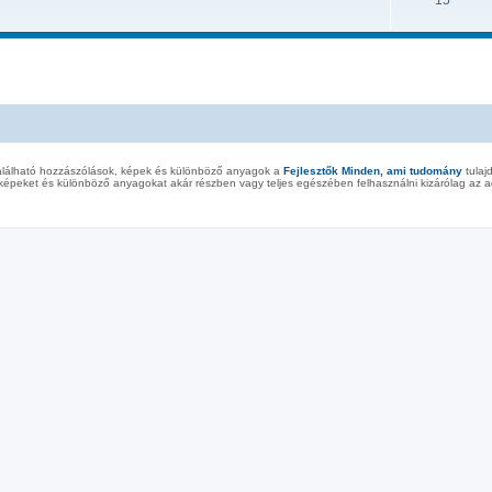
15
alálható hozzászólások, képek és különböző anyagok a
Fejlesztők Minden, ami tudomány
tulaj
képeket és különböző anyagokat akár részben vagy teljes egészében felhasználni kizárólag az ad