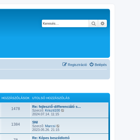
Keresés
Részletes keresés
Regisztráció
Belépés
HOZZÁSZÓLÁSOK
UTOLSÓ HOZZÁSZÓLÁS
Re: fejlesztő-differenciáló s…
1478
U
Szerző:
Kriszti100
t
2024.07.14. 11:15
o
l
SNI
1384
s
U
Szerző:
Marcsi
ó
t
2023.05.26. 21:15
h
o
o
l
Re: Képes beszédlottó