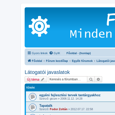
Gyors linkek
GyIK
Főoldal - (honlap)
Főoldal
Fórum kezdőlap
Egyéb fórumok
Látogatói jav
Látogatói javaslatok
Keresés
Részletes
Új téma
TÉMÁK
egyéni fejlesztési tervek tantárgyakhoz
Szerző:
gicum
»
2008.11.12. 14:28
Tapatalk
Szerző:
Fodor Zoltán
»
2012.07.17. 22:58