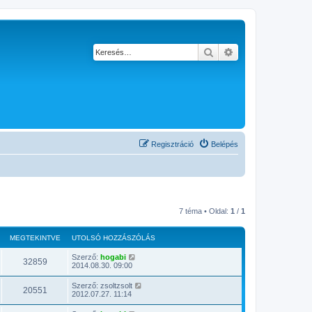
Keresés
Részletes keresés
Regisztráció
Belépés
7 téma • Oldal:
1
/
1
MEGTEKINTVE
UTOLSÓ HOZZÁSZÓLÁS
Szerző:
hogabi
32859
2014.08.30. 09:00
Szerző:
zsoltzsolt
20551
2012.07.27. 11:14