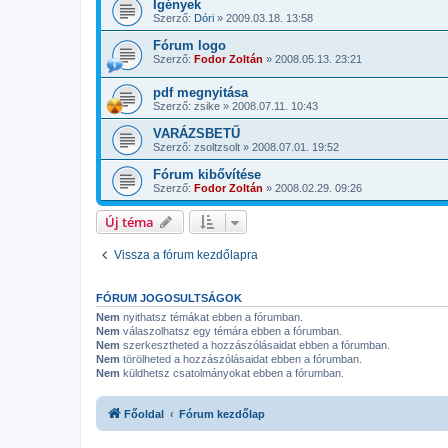
Igények
Szerző:
Dóri
»
2009.03.18. 13:58
Fórum logo
Szerző:
Fodor Zoltán
»
2008.05.13. 23:21
pdf megnyitása
Szerző:
zsike
»
2008.07.11. 10:43
VARÁZSBETŰ
Szerző:
zsoltzsolt
»
2008.07.01. 19:52
Fórum kibővítése
Szerző:
Fodor Zoltán
»
2008.02.29. 09:26
Új téma
Vissza a fórum kezdőlapra
FÓRUM JOGOSULTSÁGOK
Nem
nyithatsz témákat ebben a fórumban.
Nem
válaszolhatsz egy témára ebben a fórumban.
Nem
szerkesztheted a hozzászólásaidat ebben a fórumban.
Nem
törölheted a hozzászólásaidat ebben a fórumban.
Nem
küldhetsz csatolmányokat ebben a fórumban.
Főoldal
Fórum kezdőlap