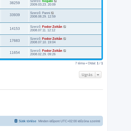
Szerző:
hogabi
38259
2009.03.23. 20:09
Szerző:
Panni
33939
2008.08.29. 12:59
Szerző:
Fodor Zoltán
14153
2008.07.11. 12:12
Szerző:
Fodor Zoltán
17683
2008.07.10. 19:04
Szerző:
Fodor Zoltán
11654
2008.02.29. 09:26
7 téma • Oldal:
1
/
1
Ugrás
Sütik törlése
Minden időpont
UTC+02:00
időzóna szerinti