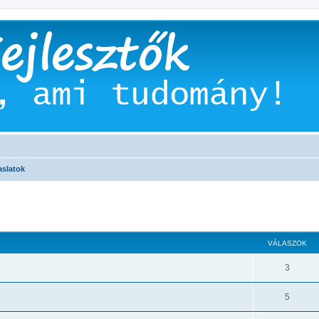
aslatok
 keresés
VÁLASZOK
3
5