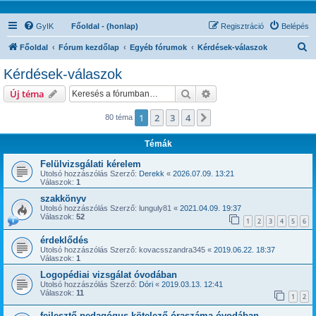
GyIK
Főoldal - (honlap)
Regisztráció
Belépés
K
Főoldal
Fórum kezdőlap
Egyéb fórumok
Kérdések-válaszok
e
Kérdések-válaszok
r
Keresés
Részletes keresés
Új téma
e
s
1
2
3
4
Következő
80 téma
é
Témák
s
Felülvizsgálati kérelem
Utolsó hozzászólás Szerző:
Derekk
«
2026.07.09. 13:21
Válaszok:
1
szakkönyv
Utolsó hozzászólás Szerző:
lunguly81
«
2021.04.09. 19:37
Válaszok:
52
1
2
3
4
5
6
érdeklődés
Utolsó hozzászólás Szerző:
kovacsszandra345
«
2019.06.22. 18:37
Válaszok:
1
Logopédiai vizsgálat óvodában
Utolsó hozzászólás Szerző:
Dóri
«
2019.03.13. 12:41
Válaszok:
11
1
2
fejlesztő pedagógus kötelező óraszáma óvodában