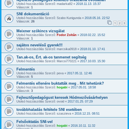
Utolsó hozzászólás Szerző:
madarka82
«
2018.11.13. 15:37
Válaszok:
1
SNI dokumentáció
Utolsó hozzászólás Szerző:
Szabo Kunigunda
«
2018.05.16. 22:52
Válaszok:
26
1
2
3
Meixner szókincs vizsgálat
Utolsó hozzászólás Szerző:
Fodor Zoltán
«
2018.02.22. 15:52
Válaszok:
1
sajátos nevelésű gyerek!!!
Utolsó hozzászólás Szerző:
marcsika0918
«
2018.01.10. 17:41
Tan.ak-os, Ért. ak-os tanmenet segítség
Utolsó hozzászólás Szerző:
Marcsi770221
«
2017.10.03. 15:30
Felmentés
Utolsó hozzászólás Szerző:
peva
«
2017.05.11. 12:46
Válaszok:
5
Felmentés ellenére buktatták meg . Mit tehetünk?
Utolsó hozzászólás Szerző:
hogabi
«
2017.05.01. 18:58
Válaszok:
3
Fejlesztőpedagógust keresek Hódmezővásárhelyen
Utolsó hozzászólás Szerző:
ovoid
«
2017.01.25. 07:29
továbbhaladás feltétele SNI esetében
Utolsó hozzászólás Szerző:
szaszieva
«
2016.12.15. 08:51
Felsőoktatás SNI-vel
Utolsó hozzászólás Szerző:
hogabi
«
2016.10.11. 11:32
Válaszok:
1