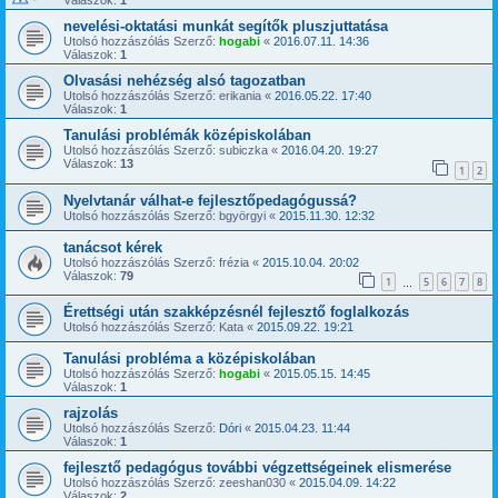
nevelési-oktatási munkát segítők pluszjuttatása
Utolsó hozzászólás Szerző:
hogabi
«
2016.07.11. 14:36
Válaszok:
1
Olvasási nehézség alsó tagozatban
Utolsó hozzászólás Szerző:
erikania
«
2016.05.22. 17:40
Válaszok:
1
Tanulási problémák középiskolában
Utolsó hozzászólás Szerző:
subiczka
«
2016.04.20. 19:27
Válaszok:
13
1
2
Nyelvtanár válhat-e fejlesztőpedagógussá?
Utolsó hozzászólás Szerző:
bgyörgyi
«
2015.11.30. 12:32
tanácsot kérek
Utolsó hozzászólás Szerző:
frézia
«
2015.10.04. 20:02
Válaszok:
79
1
5
6
7
8
…
Érettségi után szakképzésnél fejlesztő foglalkozás
Utolsó hozzászólás Szerző:
Kata
«
2015.09.22. 19:21
Tanulási probléma a középiskolában
Utolsó hozzászólás Szerző:
hogabi
«
2015.05.15. 14:45
Válaszok:
1
rajzolás
Utolsó hozzászólás Szerző:
Dóri
«
2015.04.23. 11:44
Válaszok:
1
fejlesztő pedagógus további végzettségeinek elismerése
Utolsó hozzászólás Szerző:
zeeshan030
«
2015.04.09. 14:22
Válaszok:
2