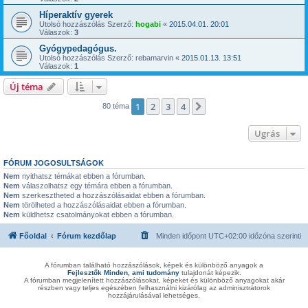
Híperaktív gyerek
Utolsó hozzászólás Szerző:
hogabi
«
2015.04.01. 20:01
Válaszok:
3
Gyógypedagógus.
Utolsó hozzászólás Szerző:
rebamarvin
«
2015.01.13. 13:51
Válaszok:
1
Új téma
1
2
3
4
Következő
80 téma
Ugrás
FÓRUM JOGOSULTSÁGOK
Nem
nyithatsz témákat ebben a fórumban.
Nem
válaszolhatsz egy témára ebben a fórumban.
Nem
szerkesztheted a hozzászólásaidat ebben a fórumban.
Nem
törölheted a hozzászólásaidat ebben a fórumban.
Nem
küldhetsz csatolmányokat ebben a fórumban.
Főoldal
Fórum kezdőlap
Minden időpont
UTC+02:00
időzóna szerinti
A fórumban található hozzászólások, képek és különböző anyagok a
Fejlesztők Minden, ami tudomány
tulajdonát képezik.
A fórumban megjelenített hozzászólásokat, képeket és különböző anyagokat akár
részben vagy teljes egészében felhasználni kizárólag az adminisztrátorok
hozzájárulásával lehetséges.