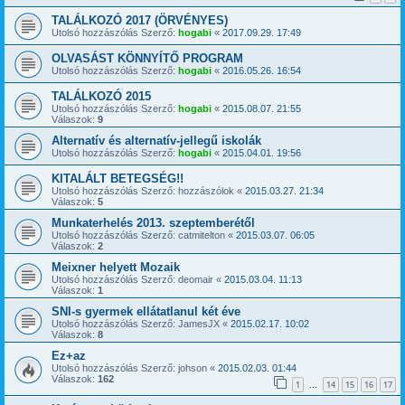
TALÁLKOZÓ 2017 (ÖRVÉNYES)
Utolsó hozzászólás Szerző:
hogabi
«
2017.09.29. 17:49
OLVASÁST KÖNNYÍTŐ PROGRAM
Utolsó hozzászólás Szerző:
hogabi
«
2016.05.26. 16:54
TALÁLKOZÓ 2015
Utolsó hozzászólás Szerző:
hogabi
«
2015.08.07. 21:55
Válaszok:
9
Alternatív és alternatív-jellegű iskolák
Utolsó hozzászólás Szerző:
hogabi
«
2015.04.01. 19:56
KITALÁLT BETEGSÉG!!
Utolsó hozzászólás Szerző:
hozzászólok
«
2015.03.27. 21:34
Válaszok:
5
Munkaterhelés 2013. szeptemberétől
Utolsó hozzászólás Szerző:
catmitelton
«
2015.03.07. 06:05
Válaszok:
2
Meixner helyett Mozaik
Utolsó hozzászólás Szerző:
deomair
«
2015.03.04. 11:13
Válaszok:
1
SNI-s gyermek ellátatlanul két éve
Utolsó hozzászólás Szerző:
JamesJX
«
2015.02.17. 10:02
Válaszok:
8
Ez+az
Utolsó hozzászólás Szerző:
johson
«
2015.02.03. 01:44
Válaszok:
162
1
14
15
16
17
…