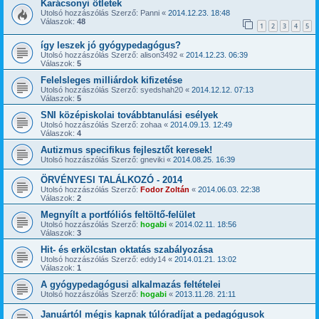
Karácsonyi ötletek
Utolsó hozzászólás Szerző:
Panni
«
2014.12.23. 18:48
Válaszok:
48
1
2
3
4
5
így leszek jó gyógypedagógus?
Utolsó hozzászólás Szerző:
alison3492
«
2014.12.23. 06:39
Válaszok:
5
Felelsleges milliárdok kifizetése
Utolsó hozzászólás Szerző:
syedshah20
«
2014.12.12. 07:13
Válaszok:
5
SNI középiskolai továbbtanulási esélyek
Utolsó hozzászólás Szerző:
zohaa
«
2014.09.13. 12:49
Válaszok:
4
Autizmus specifikus fejlesztőt keresek!
Utolsó hozzászólás Szerző:
gneviki
«
2014.08.25. 16:39
ÖRVÉNYESI TALÁLKOZÓ - 2014
Utolsó hozzászólás Szerző:
Fodor Zoltán
«
2014.06.03. 22:38
Válaszok:
2
Megnyílt a portfóliós feltöltő-felület
Utolsó hozzászólás Szerző:
hogabi
«
2014.02.11. 18:56
Válaszok:
3
Hit- és erkölcstan oktatás szabályozása
Utolsó hozzászólás Szerző:
eddy14
«
2014.01.21. 13:02
Válaszok:
1
A gyógypedagógusi alkalmazás feltételei
Utolsó hozzászólás Szerző:
hogabi
«
2013.11.28. 21:11
Januártól mégis kapnak túlóradíjat a pedagógusok