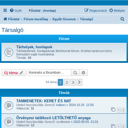
GyIK
Főoldal - (honlap)
Regisztráció
Belépés
K
Főoldal
Fórum kezdőlap
Egyéb fórumok
Társalgó
e
Társalgó
r
Fórum
e
s
Tárhelyek, honlapok
Tárhelyeknek, honlapoknak létrehozott fórum. Itt lehet tanácsot kérni,
é
bemutatni saját munkáinkat.
Témák:
10
s
Keresés
Részletes keresés
Új téma
1
2
3
Következő
54 téma
Témák
TANMENETEK: KERET ÉS NAT
Utolsó hozzászólás Szerző:
kaboci
«
2024.10.25. 12:50
Válaszok:
11
1
2
Örvényesi találkozó LETÖLTHETŐ anyaga
Utolsó hozzászólás Szerző:
szollosine
«
2020.09.04. 21:01
Válaszok:
12
1
2