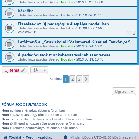
Utolsó hozzászólás Szerző:
hogabi
«
2013.11.27. 17:06
Kérdőív
Utolsó hozzászólás Szerző:
Eszter
«
2013.10.29. 11:44
Fizetések az új pedagógus életpálya modellben
Utolsó hozzászólás Szerző:
hudnik
«
2013.09.15. 07:50
Válaszok:
15
1
2
Letölthető a ,,Szakiskolai Közismereti Kísérleti Tankönyv 9.
Utolsó hozzászólás Szerző:
hogabi
«
2013.08.24. 16:11
A pedagógusok munkabeosztásának szervezése
Utolsó hozzászólás Szerző:
hogabi
«
2013.08.13. 10:45
Új téma
1
2
3
Következő
54 téma
Ugrás
FÓRUM JOGOSULTSÁGOK
Nem
nyithatsz témákat ebben a fórumban.
Nem
válaszolhatsz egy témára ebben a fórumban.
Nem
szerkesztheted a hozzászólásaidat ebben a fórumban.
Nem
törölheted a hozzászólásaidat ebben a fórumban.
Nem
küldhetsz csatolmányokat ebben a fórumban.
Főoldal
Fórum kezdőlap
Minden időpont
UTC+02:00
időzóna szerinti