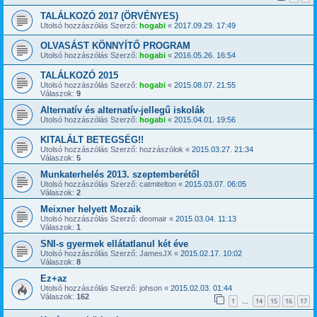
TALÁLKOZÓ 2017 (ÖRVÉNYES)
Utolsó hozzászólás Szerző:
hogabi
«
2017.09.29. 17:49
OLVASÁST KÖNNYÍTŐ PROGRAM
Utolsó hozzászólás Szerző:
hogabi
«
2016.05.26. 16:54
TALÁLKOZÓ 2015
Utolsó hozzászólás Szerző:
hogabi
«
2015.08.07. 21:55
Válaszok:
9
Alternatív és alternatív-jellegű iskolák
Utolsó hozzászólás Szerző:
hogabi
«
2015.04.01. 19:56
KITALÁLT BETEGSÉG!!
Utolsó hozzászólás Szerző:
hozzászólok
«
2015.03.27. 21:34
Válaszok:
5
Munkaterhelés 2013. szeptemberétől
Utolsó hozzászólás Szerző:
catmitelton
«
2015.03.07. 06:05
Válaszok:
2
Meixner helyett Mozaik
Utolsó hozzászólás Szerző:
deomair
«
2015.03.04. 11:13
Válaszok:
1
SNI-s gyermek ellátatlanul két éve
Utolsó hozzászólás Szerző:
JamesJX
«
2015.02.17. 10:02
Válaszok:
8
Ez+az
Utolsó hozzászólás Szerző:
johson
«
2015.02.03. 01:44
Válaszok:
162
1
14
15
16
17
…