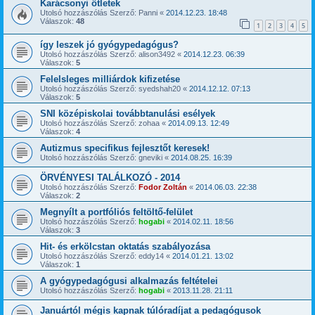
Karácsonyi ötletek
Utolsó hozzászólás Szerző:
Panni
«
2014.12.23. 18:48
Válaszok:
48
1
2
3
4
5
így leszek jó gyógypedagógus?
Utolsó hozzászólás Szerző:
alison3492
«
2014.12.23. 06:39
Válaszok:
5
Felelsleges milliárdok kifizetése
Utolsó hozzászólás Szerző:
syedshah20
«
2014.12.12. 07:13
Válaszok:
5
SNI középiskolai továbbtanulási esélyek
Utolsó hozzászólás Szerző:
zohaa
«
2014.09.13. 12:49
Válaszok:
4
Autizmus specifikus fejlesztőt keresek!
Utolsó hozzászólás Szerző:
gneviki
«
2014.08.25. 16:39
ÖRVÉNYESI TALÁLKOZÓ - 2014
Utolsó hozzászólás Szerző:
Fodor Zoltán
«
2014.06.03. 22:38
Válaszok:
2
Megnyílt a portfóliós feltöltő-felület
Utolsó hozzászólás Szerző:
hogabi
«
2014.02.11. 18:56
Válaszok:
3
Hit- és erkölcstan oktatás szabályozása
Utolsó hozzászólás Szerző:
eddy14
«
2014.01.21. 13:02
Válaszok:
1
A gyógypedagógusi alkalmazás feltételei
Utolsó hozzászólás Szerző:
hogabi
«
2013.11.28. 21:11
Januártól mégis kapnak túlóradíjat a pedagógusok