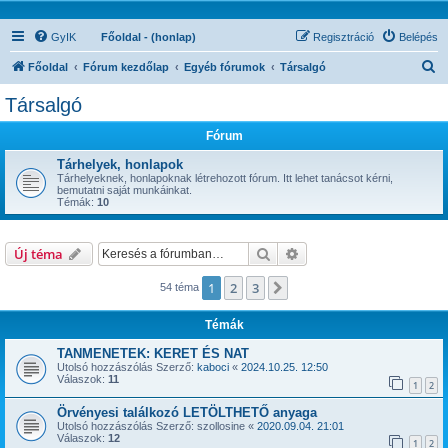
GyIK
Főoldal - (honlap)
Regisztráció
Belépés
K
Főoldal
Fórum kezdőlap
Egyéb fórumok
Társalgó
e
Társalgó
r
Fórum
e
s
Tárhelyek, honlapok
Tárhelyeknek, honlapoknak létrehozott fórum. Itt lehet tanácsot kérni,
é
bemutatni saját munkáinkat.
Témák:
10
s
Keresés
Részletes keresés
Új téma
1
2
3
Következő
54 téma
Témák
TANMENETEK: KERET ÉS NAT
Utolsó hozzászólás Szerző:
kaboci
«
2024.10.25. 12:50
Válaszok:
11
1
2
Örvényesi találkozó LETÖLTHETŐ anyaga
Utolsó hozzászólás Szerző:
szollosine
«
2020.09.04. 21:01
Válaszok:
12
1
2