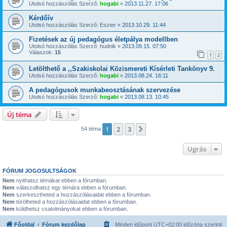
Utolsó hozzászólás Szerző:
hogabi
«
2013.11.27. 17:06
Kérdőív
Utolsó hozzászólás Szerző:
Eszter
«
2013.10.29. 11:44
Fizetések az új pedagógus életpálya modellben
Utolsó hozzászólás Szerző:
hudnik
«
2013.09.15. 07:50
Válaszok:
15
1
2
Letölthető a ,,Szakiskolai Közismereti Kísérleti Tankönyv 9.
Utolsó hozzászólás Szerző:
hogabi
«
2013.08.24. 16:11
A pedagógusok munkabeosztásának szervezése
Utolsó hozzászólás Szerző:
hogabi
«
2013.08.13. 10:45
Új téma
1
2
3
Következő
54 téma
Ugrás
FÓRUM JOGOSULTSÁGOK
Nem
nyithatsz témákat ebben a fórumban.
Nem
válaszolhatsz egy témára ebben a fórumban.
Nem
szerkesztheted a hozzászólásaidat ebben a fórumban.
Nem
törölheted a hozzászólásaidat ebben a fórumban.
Nem
küldhetsz csatolmányokat ebben a fórumban.
Főoldal
Fórum kezdőlap
Minden időpont
UTC+02:00
időzóna szerinti