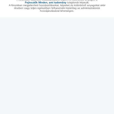
Fejlesztők Minden, ami tudomány
tulajdonát képezik.
A fórumban megjelenített hozzászólásokat, képeket és különböző anyagokat akár
részben vagy teljes egészében felhasználni kizárólag az adminisztrátorok
hozzájárulásával lehetséges.