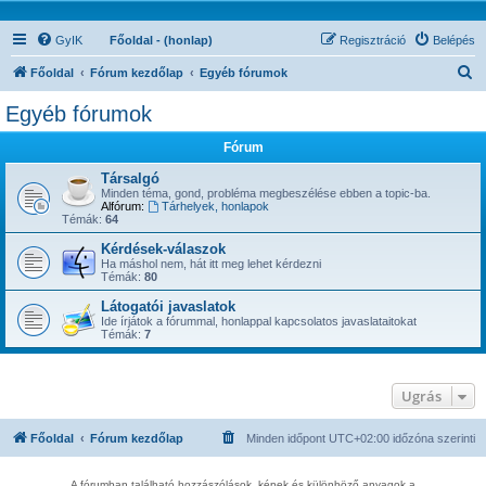
GyIK
Főoldal - (honlap)
Regisztráció
Belépés
K
Főoldal
Fórum kezdőlap
Egyéb fórumok
e
Egyéb fórumok
r
Fórum
e
s
Társalgó
Minden téma, gond, probléma megbeszélése ebben a topic-ba.
é
Alfórum:
Tárhelyek, honlapok
Témák:
64
s
Kérdések-válaszok
Ha máshol nem, hát itt meg lehet kérdezni
Témák:
80
Látogatói javaslatok
Ide írjátok a fórummal, honlappal kapcsolatos javaslataitokat
Témák:
7
Ugrás
Főoldal
Fórum kezdőlap
Minden időpont
UTC+02:00
időzóna szerinti
A fórumban található hozzászólások, képek és különböző anyagok a