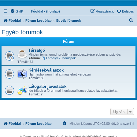
GyIK
Főoldal - (honlap)
Regisztráció
Belépés
K
Főoldal
Fórum kezdőlap
Egyéb fórumok
e
Egyéb fórumok
r
Fórum
e
s
Társalgó
Minden téma, gond, probléma megbeszélése ebben a topic-ba.
é
Alfórum:
Tárhelyek, honlapok
Témák:
64
s
Kérdések-válaszok
Ha máshol nem, hát itt meg lehet kérdezni
Témák:
80
Látogatói javaslatok
Ide írjátok a fórummal, honlappal kapcsolatos javaslataitokat
Témák:
7
Ugrás
Főoldal
Fórum kezdőlap
Minden időpont
UTC+02:00
időzóna szerinti
A fórumban található hozzászólások, képek és különböző anyagok a