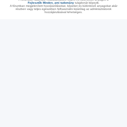
Fejlesztők Minden, ami tudomány
tulajdonát képezik.
A fórumban megjelenített hozzászólásokat, képeket és különböző anyagokat akár
részben vagy teljes egészében felhasználni kizárólag az adminisztrátorok
hozzájárulásával lehetséges.