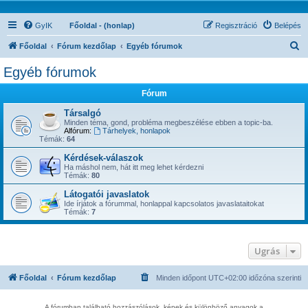
GyIK
Főoldal - (honlap)
Regisztráció
Belépés
K
Főoldal
Fórum kezdőlap
Egyéb fórumok
e
Egyéb fórumok
r
Fórum
e
s
Társalgó
Minden téma, gond, probléma megbeszélése ebben a topic-ba.
é
Alfórum:
Tárhelyek, honlapok
Témák:
64
s
Kérdések-válaszok
Ha máshol nem, hát itt meg lehet kérdezni
Témák:
80
Látogatói javaslatok
Ide írjátok a fórummal, honlappal kapcsolatos javaslataitokat
Témák:
7
Ugrás
Főoldal
Fórum kezdőlap
Minden időpont
UTC+02:00
időzóna szerinti
A fórumban található hozzászólások, képek és különböző anyagok a