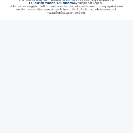
Fejlesztők Minden, ami tudomány
tulajdonát képezik.
A fórumban megjelenített hozzászólásokat, képeket és különböző anyagokat akár
részben vagy teljes egészében felhasználni kizárólag az adminisztrátorok
hozzájárulásával lehetséges.