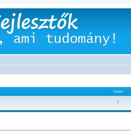
TÉMÁK
1