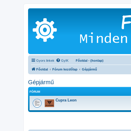
Gyors linkek
GyIK
Főoldal - (honlap)
Főoldal
Fórum kezdőlap
Gépjármű
Gépjármű
FÓRUM
Cupra Leon