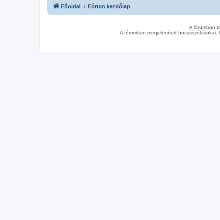
Főoldal
Fórum kezdőlap
A fórumban t
A fórumban megjelenített hozzászólásokat, 