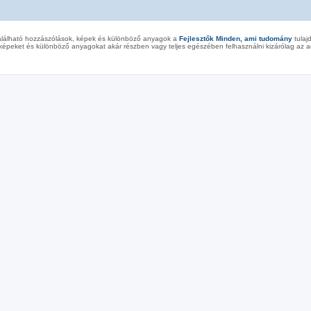
alálható hozzászólások, képek és különböző anyagok a
Fejlesztők Minden, ami tudomány
tulaj
képeket és különböző anyagokat akár részben vagy teljes egészében felhasználni kizárólag az ad