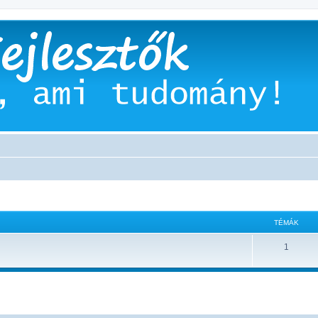
TÉMÁK
1