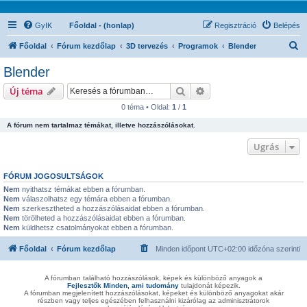
GyIK
Főoldal - (honlap)
Regisztráció
Belépés
K
Főoldal
Fórum kezdőlap
3D tervezés
Programok
Blender
e
Blender
r
Keresés
Részletes keresés
Új téma
e
0 téma • Oldal:
1
/
1
s
A fórum nem tartalmaz témákat, illetve hozzászólásokat.
é
s
Ugrás
FÓRUM JOGOSULTSÁGOK
Nem
nyithatsz témákat ebben a fórumban.
Nem
válaszolhatsz egy témára ebben a fórumban.
Nem
szerkesztheted a hozzászólásaidat ebben a fórumban.
Nem
törölheted a hozzászólásaidat ebben a fórumban.
Nem
küldhetsz csatolmányokat ebben a fórumban.
Főoldal
Fórum kezdőlap
Minden időpont
UTC+02:00
időzóna szerinti
A fórumban található hozzászólások, képek és különböző anyagok a
Fejlesztők Minden, ami tudomány
tulajdonát képezik.
A fórumban megjelenített hozzászólásokat, képeket és különböző anyagokat akár
részben vagy teljes egészében felhasználni kizárólag az adminisztrátorok