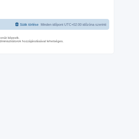
Sütik törlése
Minden időpont
UTC+02:00
időzóna szerinti
donát képezik.
minisztrátorok hozzájárulásával lehetséges.