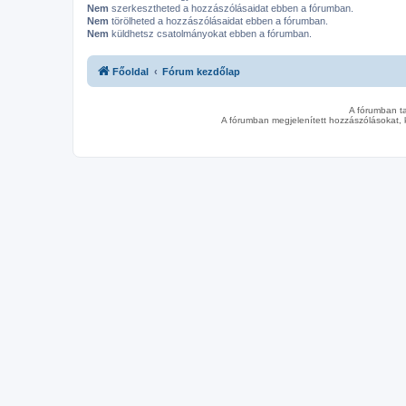
Nem
szerkesztheted a hozzászólásaidat ebben a fórumban.
Nem
törölheted a hozzászólásaidat ebben a fórumban.
Nem
küldhetsz csatolmányokat ebben a fórumban.
Főoldal
Fórum kezdőlap
A fórumban t
A fórumban megjelenített hozzászólásokat, 