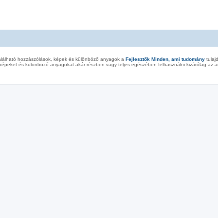
alálható hozzászólások, képek és különböző anyagok a
Fejlesztők Minden, ami tudomány
tulaj
képeket és különböző anyagokat akár részben vagy teljes egészében felhasználni kizárólag az ad