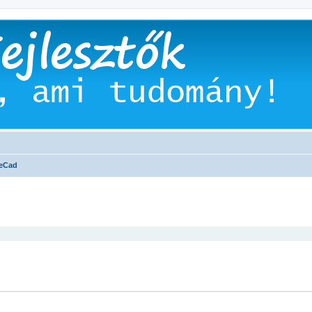
eCad
 keresés