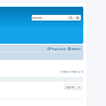
Keresés
Részletes keresés
Regisztráció
Belépés
0 téma • Oldal:
1
/
1
Ugrás