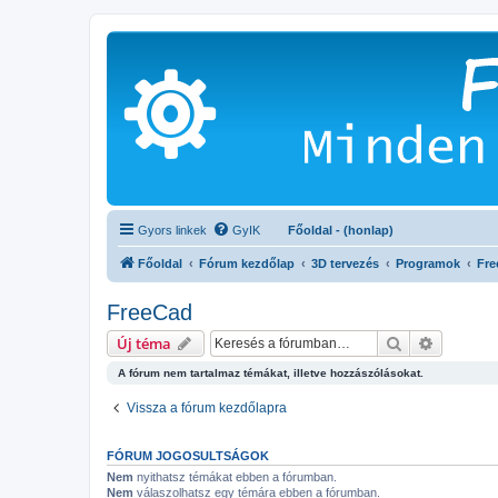
Gyors linkek
GyIK
Főoldal - (honlap)
Főoldal
Fórum kezdőlap
3D tervezés
Programok
Fre
FreeCad
Keresés
Részletes
Új téma
A fórum nem tartalmaz témákat, illetve hozzászólásokat.
Vissza a fórum kezdőlapra
FÓRUM JOGOSULTSÁGOK
Nem
nyithatsz témákat ebben a fórumban.
Nem
válaszolhatsz egy témára ebben a fórumban.