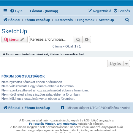
GyIK
Főoldal - (honlap)
Regisztráció
Belépés
K
Főoldal
Fórum kezdőlap
3D tervezés
Programok
SketchUp
e
SketchUp
r
Keresés
Részletes keresés
Új téma
e
0 téma • Oldal:
1
/
1
s
A fórum nem tartalmaz témákat, illetve hozzászólásokat.
é
s
Ugrás
FÓRUM JOGOSULTSÁGOK
Nem
nyithatsz témákat ebben a fórumban.
Nem
válaszolhatsz egy témára ebben a fórumban.
Nem
szerkesztheted a hozzászólásaidat ebben a fórumban.
Nem
törölheted a hozzászólásaidat ebben a fórumban.
Nem
küldhetsz csatolmányokat ebben a fórumban.
Főoldal
Fórum kezdőlap
Minden időpont
UTC+02:00
időzóna szerinti
A fórumban található hozzászólások, képek és különböző anyagok a
Fejlesztők Minden, ami tudomány
tulajdonát képezik.
A fórumban megjelenített hozzászólásokat, képeket és különböző anyagokat akár
részben vagy teljes egészében felhasználni kizárólag az adminisztrátorok