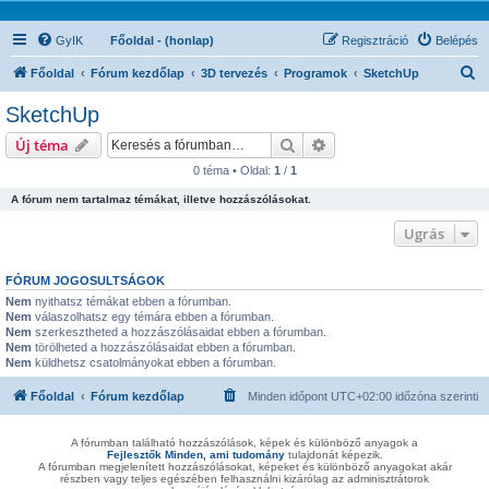
GyIK
Főoldal - (honlap)
Regisztráció
Belépés
K
Főoldal
Fórum kezdőlap
3D tervezés
Programok
SketchUp
e
SketchUp
r
Keresés
Részletes keresés
Új téma
e
0 téma • Oldal:
1
/
1
s
A fórum nem tartalmaz témákat, illetve hozzászólásokat.
é
s
Ugrás
FÓRUM JOGOSULTSÁGOK
Nem
nyithatsz témákat ebben a fórumban.
Nem
válaszolhatsz egy témára ebben a fórumban.
Nem
szerkesztheted a hozzászólásaidat ebben a fórumban.
Nem
törölheted a hozzászólásaidat ebben a fórumban.
Nem
küldhetsz csatolmányokat ebben a fórumban.
Főoldal
Fórum kezdőlap
Minden időpont
UTC+02:00
időzóna szerinti
A fórumban található hozzászólások, képek és különböző anyagok a
Fejlesztők Minden, ami tudomány
tulajdonát képezik.
A fórumban megjelenített hozzászólásokat, képeket és különböző anyagokat akár
részben vagy teljes egészében felhasználni kizárólag az adminisztrátorok