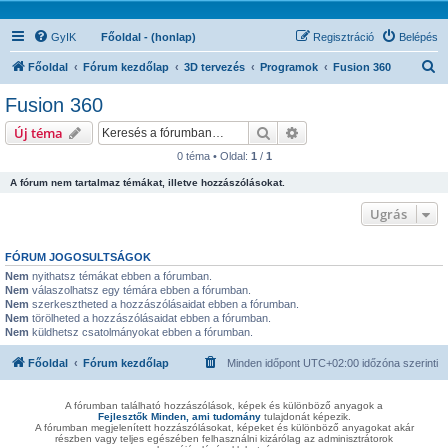
GyIK
Főoldal - (honlap)
Regisztráció
Belépés
K
Főoldal
Fórum kezdőlap
3D tervezés
Programok
Fusion 360
e
Fusion 360
r
Keresés
Részletes keresés
Új téma
e
0 téma • Oldal:
1
/
1
s
A fórum nem tartalmaz témákat, illetve hozzászólásokat.
é
s
Ugrás
FÓRUM JOGOSULTSÁGOK
Nem
nyithatsz témákat ebben a fórumban.
Nem
válaszolhatsz egy témára ebben a fórumban.
Nem
szerkesztheted a hozzászólásaidat ebben a fórumban.
Nem
törölheted a hozzászólásaidat ebben a fórumban.
Nem
küldhetsz csatolmányokat ebben a fórumban.
Főoldal
Fórum kezdőlap
Minden időpont
UTC+02:00
időzóna szerinti
A fórumban található hozzászólások, képek és különböző anyagok a
Fejlesztők Minden, ami tudomány
tulajdonát képezik.
A fórumban megjelenített hozzászólásokat, képeket és különböző anyagokat akár
részben vagy teljes egészében felhasználni kizárólag az adminisztrátorok