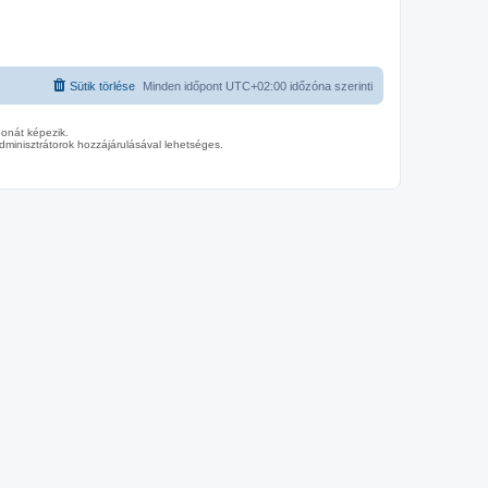
Sütik törlése
Minden időpont
UTC+02:00
időzóna szerinti
donát képezik.
minisztrátorok hozzájárulásával lehetséges.