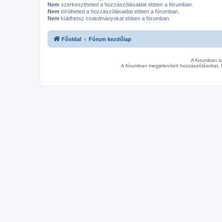
Nem
szerkesztheted a hozzászólásaidat ebben a fórumban.
Nem
törölheted a hozzászólásaidat ebben a fórumban.
Nem
küldhetsz csatolmányokat ebben a fórumban.
Főoldal
Fórum kezdőlap
A fórumban t
A fórumban megjelenített hozzászólásokat, 