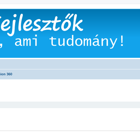
ion 360
 keresés