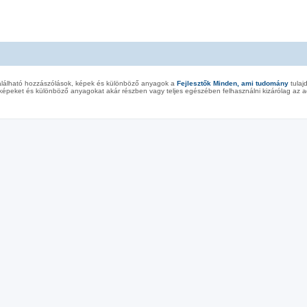
alálható hozzászólások, képek és különböző anyagok a
Fejlesztők Minden, ami tudomány
tulaj
képeket és különböző anyagokat akár részben vagy teljes egészében felhasználni kizárólag az ad