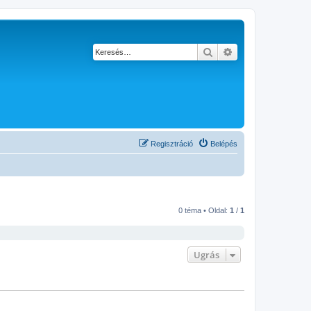
Keresés
Részletes keresés
Regisztráció
Belépés
0 téma • Oldal:
1
/
1
Ugrás