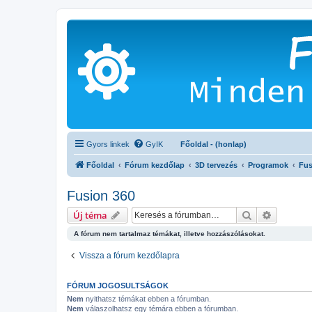
Gyors linkek
GyIK
Főoldal - (honlap)
Főoldal
Fórum kezdőlap
3D tervezés
Programok
Fus
Fusion 360
Keresés
Részletes
Új téma
A fórum nem tartalmaz témákat, illetve hozzászólásokat.
Vissza a fórum kezdőlapra
FÓRUM JOGOSULTSÁGOK
Nem
nyithatsz témákat ebben a fórumban.
Nem
válaszolhatsz egy témára ebben a fórumban.