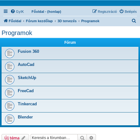
GyIK
Főoldal - (honlap)
Regisztráció
Belépés
K
Főoldal
Fórum kezdőlap
3D tervezés
Programok
e
Programok
r
Fórum
e
s
Fusion 360
é
AutoCad
s
SketchUp
FreeCad
Tinkercad
Blender
Keresés
Részletes keresés
Új téma