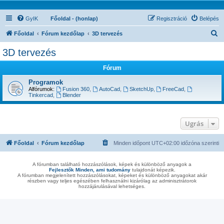
GyIK
Főoldal - (honlap)
Regisztráció
Belépés
K
Főoldal
Fórum kezdőlap
3D tervezés
e
3D tervezés
r
Fórum
e
s
Programok
Alfórumok:
Fusion 360
,
AutoCad
,
SketchUp
,
FreeCad
,
é
Tinkercad
,
Blender
s
Ugrás
Főoldal
Fórum kezdőlap
Minden időpont
UTC+02:00
időzóna szerinti
A fórumban található hozzászólások, képek és különböző anyagok a
Fejlesztők Minden, ami tudomány
tulajdonát képezik.
A fórumban megjelenített hozzászólásokat, képeket és különböző anyagokat akár
részben vagy teljes egészében felhasználni kizárólag az adminisztrátorok
hozzájárulásával lehetséges.