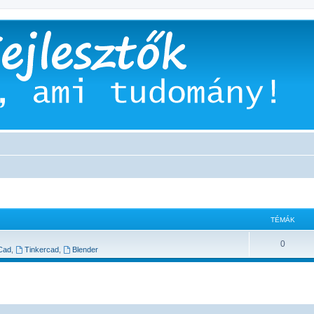
TÉMÁK
0
Cad
,
Tinkercad
,
Blender