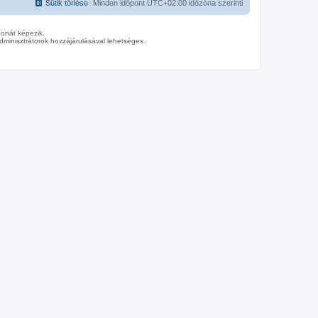
Sütik törlése
Minden időpont
UTC+02:00
időzóna szerinti
donát képezik.
minisztrátorok hozzájárulásával lehetséges.