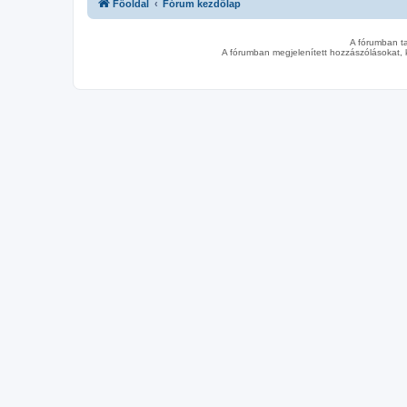
Főoldal
Fórum kezdőlap
A fórumban t
A fórumban megjelenített hozzászólásokat, 