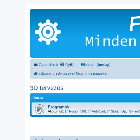
Gyors linkek
GyIK
Főoldal - (honlap)
Főoldal
Fórum kezdőlap
3D tervezés
3D tervezés
FÓRUM
Programok
Alfórumok:
Fusion 360
,
AutoCad
,
SketchUp
,
Free