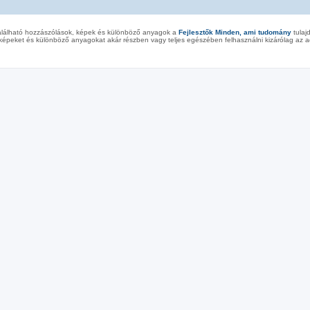
alálható hozzászólások, képek és különböző anyagok a
Fejlesztők Minden, ami tudomány
tulaj
képeket és különböző anyagokat akár részben vagy teljes egészében felhasználni kizárólag az ad