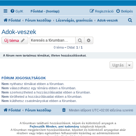
GyIK
Főoldal - (honlap)
Regisztráció
Belépés
K
Főoldal
Fórum kezdőlap
Lézervágás, gravírozás
Adok-veszek
e
Adok-veszek
r
Keresés
Részletes keresés
Új téma
e
0 téma • Oldal:
1
/
1
s
A fórum nem tartalmaz témákat, illetve hozzászólásokat.
é
s
Ugrás
FÓRUM JOGOSULTSÁGOK
Nem
nyithatsz témákat ebben a fórumban.
Nem
válaszolhatsz egy témára ebben a fórumban.
Nem
szerkesztheted a hozzászólásaidat ebben a fórumban.
Nem
törölheted a hozzászólásaidat ebben a fórumban.
Nem
küldhetsz csatolmányokat ebben a fórumban.
Főoldal
Fórum kezdőlap
Minden időpont
UTC+02:00
időzóna szerinti
A fórumban található hozzászólások, képek és különböző anyagok a
Fejlesztők Minden, ami tudomány
tulajdonát képezik.
A fórumban megjelenített hozzászólásokat, képeket és különböző anyagokat akár
részben vagy teljes egészében felhasználni kizárólag az adminisztrátorok