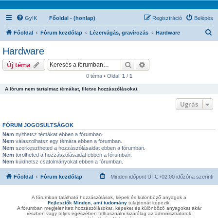
GyIK
Főoldal - (honlap)
Regisztráció
Belépés
K
Főoldal
Fórum kezdőlap
Lézervágás, gravírozás
Hardware
e
Hardware
r
Keresés
Részletes keresés
Új téma
e
0 téma • Oldal:
1
/
1
s
A fórum nem tartalmaz témákat, illetve hozzászólásokat.
é
s
Ugrás
FÓRUM JOGOSULTSÁGOK
Nem
nyithatsz témákat ebben a fórumban.
Nem
válaszolhatsz egy témára ebben a fórumban.
Nem
szerkesztheted a hozzászólásaidat ebben a fórumban.
Nem
törölheted a hozzászólásaidat ebben a fórumban.
Nem
küldhetsz csatolmányokat ebben a fórumban.
Főoldal
Fórum kezdőlap
Minden időpont
UTC+02:00
időzóna szerinti
A fórumban található hozzászólások, képek és különböző anyagok a
Fejlesztők Minden, ami tudomány
tulajdonát képezik.
A fórumban megjelenített hozzászólásokat, képeket és különböző anyagokat akár
részben vagy teljes egészében felhasználni kizárólag az adminisztrátorok