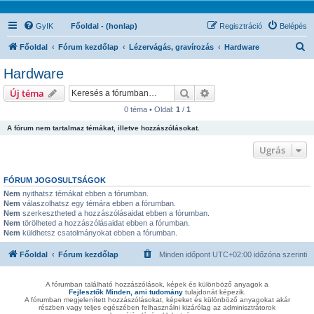
GyIK
Főoldal - (honlap)
Regisztráció
Belépés
K
Főoldal
Fórum kezdőlap
Lézervágás, gravírozás
Hardware
e
Hardware
r
Keresés
Részletes keresés
Új téma
e
0 téma • Oldal:
1
/
1
s
A fórum nem tartalmaz témákat, illetve hozzászólásokat.
é
s
Ugrás
FÓRUM JOGOSULTSÁGOK
Nem
nyithatsz témákat ebben a fórumban.
Nem
válaszolhatsz egy témára ebben a fórumban.
Nem
szerkesztheted a hozzászólásaidat ebben a fórumban.
Nem
törölheted a hozzászólásaidat ebben a fórumban.
Nem
küldhetsz csatolmányokat ebben a fórumban.
Főoldal
Fórum kezdőlap
Minden időpont
UTC+02:00
időzóna szerinti
A fórumban található hozzászólások, képek és különböző anyagok a
Fejlesztők Minden, ami tudomány
tulajdonát képezik.
A fórumban megjelenített hozzászólásokat, képeket és különböző anyagokat akár
részben vagy teljes egészében felhasználni kizárólag az adminisztrátorok