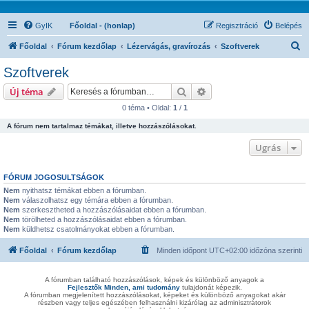
GyIK
Főoldal - (honlap)
Regisztráció
Belépés
K
Főoldal
Fórum kezdőlap
Lézervágás, gravírozás
Szoftverek
e
Szoftverek
r
Keresés
Részletes keresés
Új téma
e
0 téma • Oldal:
1
/
1
s
A fórum nem tartalmaz témákat, illetve hozzászólásokat.
é
s
Ugrás
FÓRUM JOGOSULTSÁGOK
Nem
nyithatsz témákat ebben a fórumban.
Nem
válaszolhatsz egy témára ebben a fórumban.
Nem
szerkesztheted a hozzászólásaidat ebben a fórumban.
Nem
törölheted a hozzászólásaidat ebben a fórumban.
Nem
küldhetsz csatolmányokat ebben a fórumban.
Főoldal
Fórum kezdőlap
Minden időpont
UTC+02:00
időzóna szerinti
A fórumban található hozzászólások, képek és különböző anyagok a
Fejlesztők Minden, ami tudomány
tulajdonát képezik.
A fórumban megjelenített hozzászólásokat, képeket és különböző anyagokat akár
részben vagy teljes egészében felhasználni kizárólag az adminisztrátorok