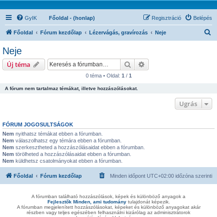
GyIK
Főoldal - (honlap)
Regisztráció
Belépés
K
Főoldal
Fórum kezdőlap
Lézervágás, gravírozás
Neje
e
Neje
r
Keresés
Részletes keresés
Új téma
e
0 téma • Oldal:
1
/
1
s
A fórum nem tartalmaz témákat, illetve hozzászólásokat.
é
s
Ugrás
FÓRUM JOGOSULTSÁGOK
Nem
nyithatsz témákat ebben a fórumban.
Nem
válaszolhatsz egy témára ebben a fórumban.
Nem
szerkesztheted a hozzászólásaidat ebben a fórumban.
Nem
törölheted a hozzászólásaidat ebben a fórumban.
Nem
küldhetsz csatolmányokat ebben a fórumban.
Főoldal
Fórum kezdőlap
Minden időpont
UTC+02:00
időzóna szerinti
A fórumban található hozzászólások, képek és különböző anyagok a
Fejlesztők Minden, ami tudomány
tulajdonát képezik.
A fórumban megjelenített hozzászólásokat, képeket és különböző anyagokat akár
részben vagy teljes egészében felhasználni kizárólag az adminisztrátorok