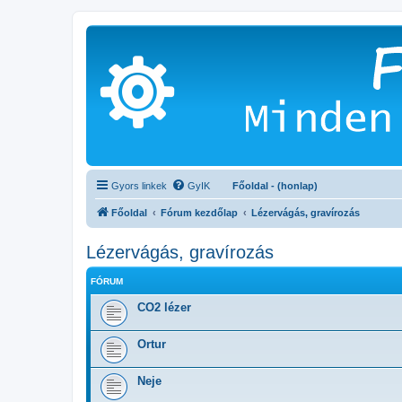
Gyors linkek
GyIK
Főoldal - (honlap)
Főoldal
Fórum kezdőlap
Lézervágás, gravírozás
Lézervágás, gravírozás
FÓRUM
CO2 lézer
Ortur
Neje