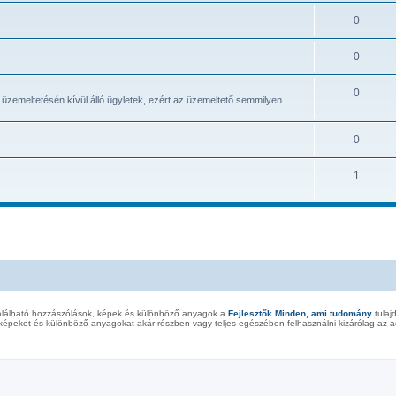
0
0
0
 üzemeltetésén kívül álló ügyletek, ezért az üzemeltető semmilyen
0
1
alálható hozzászólások, képek és különböző anyagok a
Fejlesztők Minden, ami tudomány
tulaj
képeket és különböző anyagokat akár részben vagy teljes egészében felhasználni kizárólag az ad