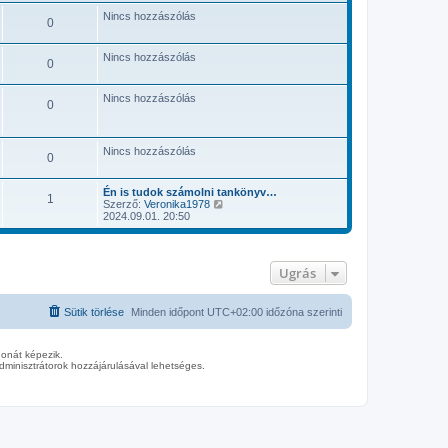
Nincs hozzászólás
0
Nincs hozzászólás
0
Nincs hozzászólás
0
Nincs hozzászólás
0
Én is tudok számolni tankönyv…
1
U
Szerző:
Veronika1978
t
2024.09.01. 20:50
o
l
s
ó
Ugrás
h
o
z
z
Sütik törlése
Minden időpont
UTC+02:00
időzóna szerinti
á
s
z
donát képezik.
ó
minisztrátorok hozzájárulásával lehetséges.
l
á
s
m
e
g
t