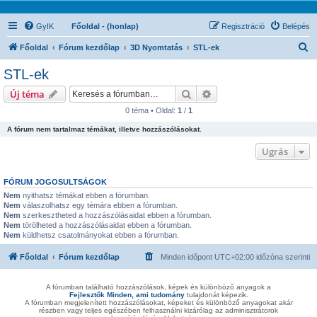
GyIK
Főoldal - (honlap)
Regisztráció
Belépés
K
Főoldal
Fórum kezdőlap
3D Nyomtatás
STL-ek
e
STL-ek
r
Keresés
Részletes keresés
Új téma
e
0 téma • Oldal:
1
/
1
s
A fórum nem tartalmaz témákat, illetve hozzászólásokat.
é
s
Ugrás
FÓRUM JOGOSULTSÁGOK
Nem
nyithatsz témákat ebben a fórumban.
Nem
válaszolhatsz egy témára ebben a fórumban.
Nem
szerkesztheted a hozzászólásaidat ebben a fórumban.
Nem
törölheted a hozzászólásaidat ebben a fórumban.
Nem
küldhetsz csatolmányokat ebben a fórumban.
Főoldal
Fórum kezdőlap
Minden időpont
UTC+02:00
időzóna szerinti
A fórumban található hozzászólások, képek és különböző anyagok a
Fejlesztők Minden, ami tudomány
tulajdonát képezik.
A fórumban megjelenített hozzászólásokat, képeket és különböző anyagokat akár
részben vagy teljes egészében felhasználni kizárólag az adminisztrátorok