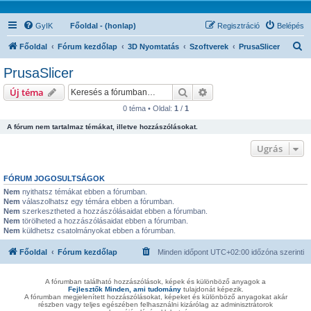
GyIK
Főoldal - (honlap)
Regisztráció
Belépés
K
Főoldal
Fórum kezdőlap
3D Nyomtatás
Szoftverek
PrusaSlicer
e
PrusaSlicer
r
Keresés
Részletes keresés
Új téma
e
0 téma • Oldal:
1
/
1
s
A fórum nem tartalmaz témákat, illetve hozzászólásokat.
é
s
Ugrás
FÓRUM JOGOSULTSÁGOK
Nem
nyithatsz témákat ebben a fórumban.
Nem
válaszolhatsz egy témára ebben a fórumban.
Nem
szerkesztheted a hozzászólásaidat ebben a fórumban.
Nem
törölheted a hozzászólásaidat ebben a fórumban.
Nem
küldhetsz csatolmányokat ebben a fórumban.
Főoldal
Fórum kezdőlap
Minden időpont
UTC+02:00
időzóna szerinti
A fórumban található hozzászólások, képek és különböző anyagok a
Fejlesztők Minden, ami tudomány
tulajdonát képezik.
A fórumban megjelenített hozzászólásokat, képeket és különböző anyagokat akár
részben vagy teljes egészében felhasználni kizárólag az adminisztrátorok